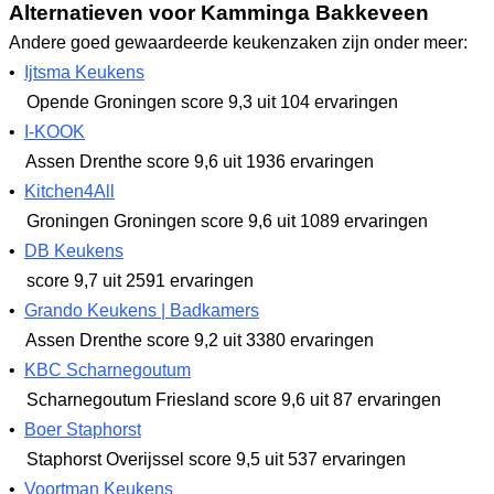
Alternatieven voor Kamminga Bakkeveen
Andere goed gewaardeerde keukenzaken zijn onder meer:
•
Ijtsma Keukens
Opende Groningen
score 9,3
uit 104 ervaringen
•
I-KOOK
Assen Drenthe
score 9,6
uit 1936 ervaringen
•
Kitchen4All
Groningen Groningen
score 9,6
uit 1089 ervaringen
•
DB Keukens
score 9,7
uit 2591 ervaringen
•
Grando Keukens | Badkamers
Assen Drenthe
score 9,2
uit 3380 ervaringen
•
KBC Scharnegoutum
Scharnegoutum Friesland
score 9,6
uit 87 ervaringen
•
Boer Staphorst
Staphorst Overijssel
score 9,5
uit 537 ervaringen
•
Voortman Keukens