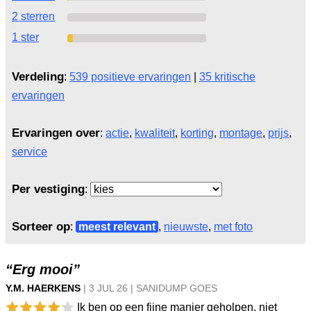
2 sterren
1 ster
Verdeling
:
539 positieve ervaringen
|
35 kritische
ervaringen
Ervaringen over
:
actie
,
kwaliteit
,
korting
,
montage
,
prijs
,
service
Per vestiging
:
Sorteer op
:
meest relevant
,
nieuwste
,
met foto
“Erg mooi”
Y.M. HAERKENS
|
3 JUL
26
|
SANIDUMP GOES
Ik ben op een fijne manier geholpen, niet