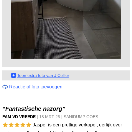
+
Toon extra foto van J.Collier
Reactie of foto toevoegen
“Fantastische nazorg”
FAM VD VREEDE
|
15 MRT
25
|
SANIDUMP GOES
Jasper is een prettige verkoper, eerlijk over