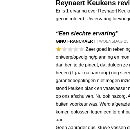
Reynaert Keukens rev
Er is 1 ervaring over Reynaert Keuk
gecontroleerd. Uw ervaring toevoe
“Een slechte ervaring”
GINO FRANCKAERT
|
WOENSDAG
23
Zeer goed in rekening
ontwerp/opvolging/planning en mont
dan ben je de pineut, dat dulden ze n
heden (1 jaar na aankoop) nog ste
garantiebepalingen niet mogen inz
stond keuken blank en vaatwasser n
op ons afschuiven. Nu ook nazorg. 
buiten voorkeur was. Werd afgeraden
komen oplossen tegen een torenhoge
aan.
Geen aanrader dus, sluwe vossen d