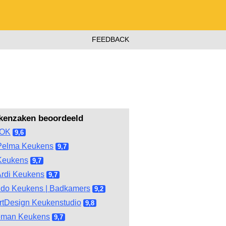
FEEDBACK
kenzaken beoordeeld
OOK
9,6
Pelma Keukens
9,7
Keukens
9,7
rdi Keukens
9,7
do Keukens | Badkamers
9,2
tDesign Keukenstudio
9,8
eman Keukens
9,7