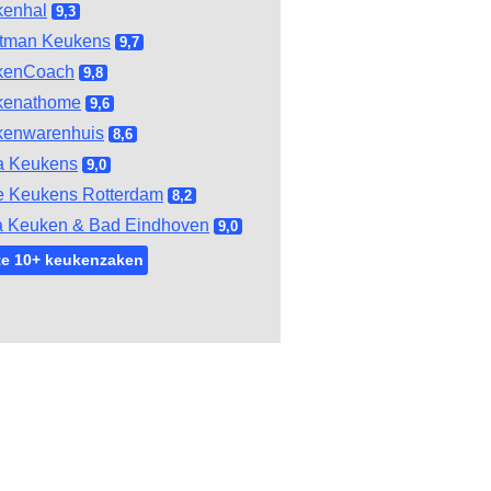
kenhal
9,3
tman Keukens
9,7
kenCoach
9,8
kenathome
9,6
kenwarenhuis
8,6
a Keukens
9,0
e Keukens Rotterdam
8,2
 Keuken & Bad Eindhoven
9,0
te 10+ keukenzaken