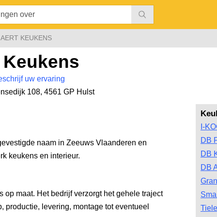
AERT KEUKENS
t Keukens
eschrijf uw ervaring
nsedijk 108
,
4561 GP Hulst
Keu
I-K
DB 
n gevestigde naam in Zeeuws Vlaanderen en
DB 
k keukens en interieur.
DB A
Gran
op maat. Het bedrijf verzorgt het gehele traject
Smar
 productie, levering, montage tot eventueel
Tiel