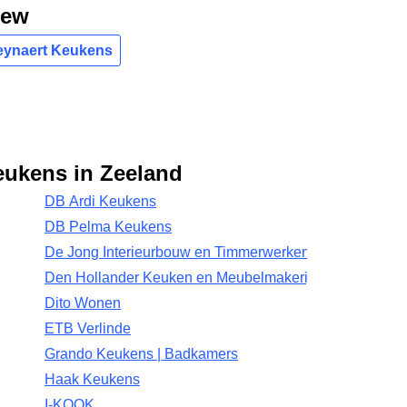
iew
Reynaert Keukens
eukens in Zeeland
DB Ardi Keukens
DB Pelma Keukens
De Jong Interieurbouw en Timmerwerken
Den Hollander Keuken en Meubelmakerij
Dito Wonen
ETB Verlinde
Grando Keukens | Badkamers
Haak Keukens
I-KOOK