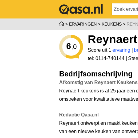
ERVARINGEN
KEUKENS
REYN
Reynaer
6
,0
Score uit 1
ervaring
|
b
tel: 0114-740144 |
Stee
Bedrijfsomschrijving
Afkomstig van Reynaert Keukens
Reynaert keukens is al 25 jaar ee
omstreken voor kwalitatieve maatwer
Redactie Qasa.nl
Reynaert ontwerpt en maakt keukens 
van een nieuwe keuken van ontwerp,