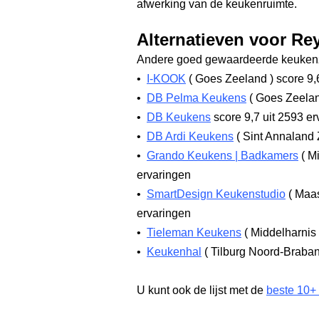
afwerking van de keukenruimte.
Alternatieven voor Re
Andere goed gewaardeerde keukenz
•
I-KOOK
(
Goes Zeeland
)
score 9,
•
DB Pelma Keukens
(
Goes Zeela
•
DB Keukens
score 9,7
uit 2593 er
•
DB Ardi Keukens
(
Sint Annaland
•
Grando Keukens | Badkamers
(
Mi
ervaringen
•
SmartDesign Keukenstudio
(
Maas
ervaringen
•
Tieleman Keukens
(
Middelharnis
•
Keukenhal
(
Tilburg Noord-Braba
U kunt ook de lijst met de
beste 10+