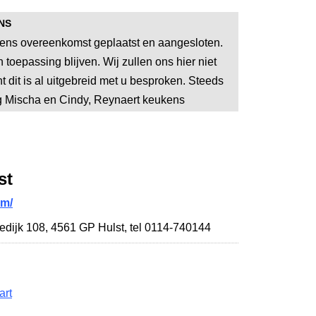
NS
gens overeenkomst geplaatst en aangesloten.
n toepassing blijven. Wij zullen ons hier niet
t dit is al uitgebreid met u besproken. Steeds
vg Mischa en Cindy, Reynaert keukens
st
om/
edijk 108
,
4561 GP Hulst
,
tel 0114-740144
art