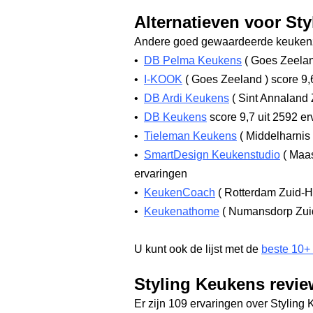
Alternatieven voor St
Andere goed gewaardeerde keukenz
•
DB Pelma Keukens
(
Goes Zeela
•
I-KOOK
(
Goes Zeeland
)
score 9,
•
DB Ardi Keukens
(
Sint Annaland
•
DB Keukens
score 9,7
uit 2592 er
•
Tieleman Keukens
(
Middelharnis
•
SmartDesign Keukenstudio
(
Maas
ervaringen
•
KeukenCoach
(
Rotterdam Zuid-H
•
Keukenathome
(
Numansdorp Zui
U kunt ook de lijst met de
beste 10+
Styling Keukens revie
Er zijn 109 ervaringen over Styling 