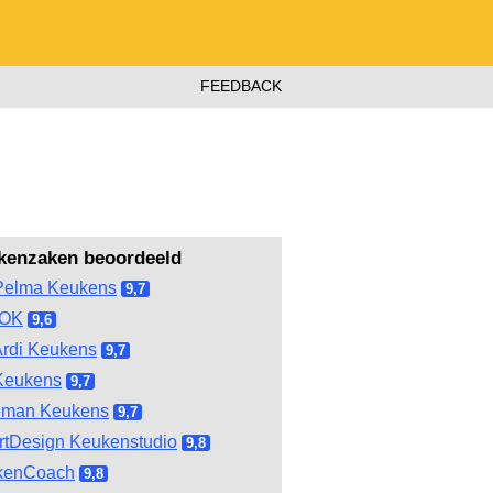
FEEDBACK
kenzaken beoordeeld
Pelma Keukens
9,7
OOK
9,6
rdi Keukens
9,7
Keukens
9,7
eman Keukens
9,7
tDesign Keukenstudio
9,8
kenCoach
9,8