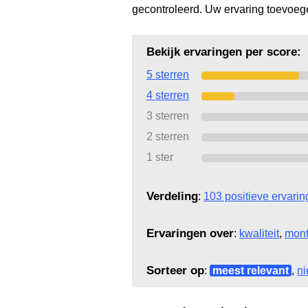
gecontroleerd. Uw ervaring toevoe
Bekijk ervaringen per score:
5 sterren
4 sterren
3 sterren
2 sterren
1 ster
Verdeling
:
103 positieve ervari
Ervaringen over
:
kwaliteit
,
mon
Sorteer op
:
meest relevant
,
ni