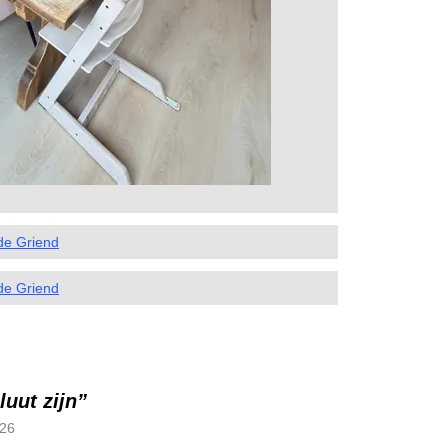
de Griend
de Griend
luut zijn”
26