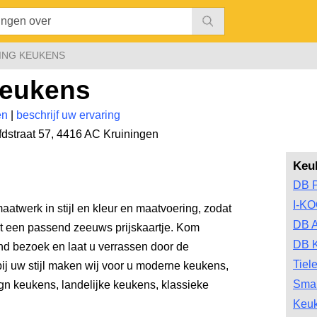
ING KEUKENS
Keukens
en
|
beschrijf uw ervaring
dstraat 57
,
4416 AC Kruiningen
Keu
DB 
I-K
atwerk in stijl en kleur en maatvoering, zodat
DB A
met een passend zeeuws prijskaartje. Kom
DB 
end bezoek en laat u verrassen door de
Tiel
ij uw stijl maken wij voor u moderne keukens,
Smar
ign keukens, landelijke keukens, klassieke
Keu