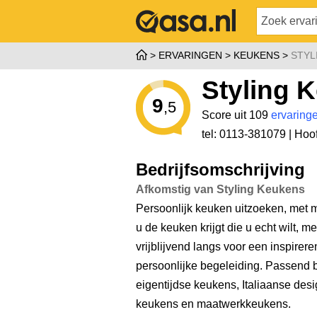
ERVARINGEN
KEUKENS
STYL
Styling 
9
,5
Score uit 109
ervaring
tel: 0113-381079 |
Hoof
Bedrijfsomschrijving
Afkomstig van Styling Keukens
Persoonlijk keuken uitzoeken, met ma
u de keuken krijgt die u echt wilt, 
vrijblijvend langs voor een inspirer
persoonlijke begeleiding. Passend b
eigentijdse keukens, Italiaanse des
keukens en maatwerkkeukens.