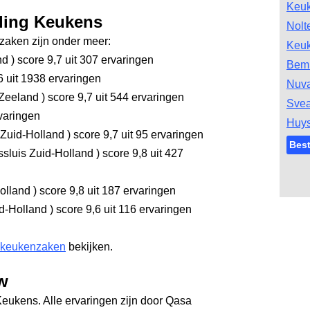
Keu
yling Keukens
Nolt
aken zijn onder meer:
Keu
nd
)
score 9,7
uit 307 ervaringen
Bem
6
uit 1938 ervaringen
Nuv
 Zeeland
)
score 9,7
uit 544 ervaringen
Svea
varingen
Huys
 Zuid-Holland
)
score 9,7
uit 95 ervaringen
Bes
sluis Zuid-Holland
)
score 9,8
uit 427
olland
)
score 9,8
uit 187 ervaringen
d-Holland
)
score 9,6
uit 116 ervaringen
 keukenzaken
bekijken.
w
Keukens. Alle ervaringen zijn door Qasa