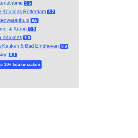
kenathome
9,6
e Keukens Rotterdam
8,2
kenwarenhuis
8,6
mel & Kroon
9,5
a Keukens
9,0
 Keuken & Bad Eindhoven
9,0
inc
8,1
te 10+ keukenzaken