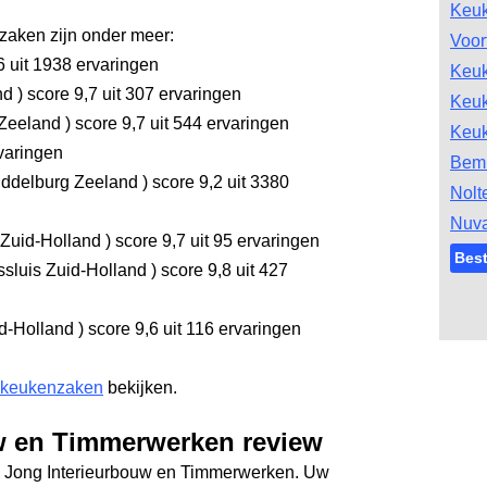
Keu
aken zijn onder meer:
Voor
6
uit 1938 ervaringen
Keu
nd
)
score 9,7
uit 307 ervaringen
Keu
 Zeeland
)
score 9,7
uit 544 ervaringen
Keu
varingen
Bem
ddelburg Zeeland
)
score 9,2
uit 3380
Nolt
Nuv
 Zuid-Holland
)
score 9,7
uit 95 ervaringen
Bes
sluis Zuid-Holland
)
score 9,8
uit 427
d-Holland
)
score 9,6
uit 116 ervaringen
 keukenzaken
bekijken.
w en Timmerwerken review
De Jong Interieurbouw en Timmerwerken. Uw