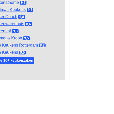
kenathome
9,6
tman Keukens
9,7
kenCoach
9,8
kenwarenhuis
8,6
kenhal
9,3
mel & Kroon
9,5
e Keukens Rotterdam
8,2
a Keukens
9,0
te 10+ keukenzaken