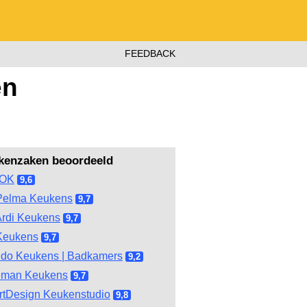
FEEDBACK
en
kenzaken beoordeeld
OOK
9,6
Pelma Keukens
9,7
rdi Keukens
9,7
Keukens
9,7
do Keukens | Badkamers
9,2
eman Keukens
9,7
tDesign Keukenstudio
9,8