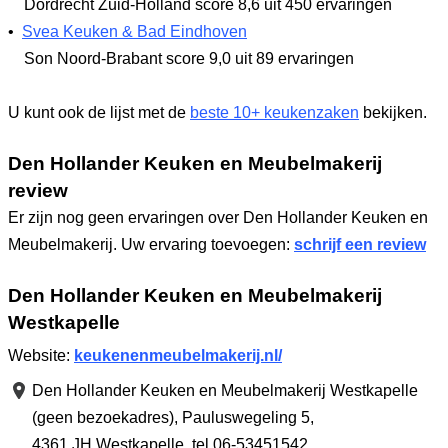
Dordrecht Zuid-Holland
score 8,6
uit 450 ervaringen
•
Svea Keuken & Bad Eindhoven
Son Noord-Brabant
score 9,0
uit 89 ervaringen
U kunt ook de lijst met de
beste 10+ keukenzaken
bekijken.
Den Hollander Keuken en Meubelmakerij
review
Er zijn nog geen ervaringen over Den Hollander Keuken en
Meubelmakerij. Uw ervaring toevoegen:
schrijf een review
Den Hollander Keuken en Meubelmakerij
Westkapelle
Website:
keukenenmeubelmakerij.nl/
Den Hollander Keuken en Meubelmakerij Westkapelle
(geen bezoekadres),
Pauluswegeling 5
,
4361 JH Westkapelle
,
tel 06-53451542