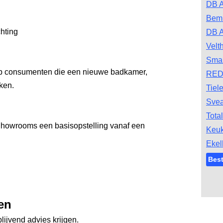
DB A
Bem
hting
DB 
Velt
Smar
op consumenten die een nieuwe badkamer,
RED
ken.
Tiel
Svea
Tota
howrooms een basisopstelling vanaf een
Keu
Ekel
Bes
en
lijvend advies krijgen.