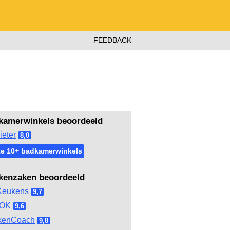
FEEDBACK
kamerwinkels beoordeeld
ieter
8,0
te 10+ badkamerwinkels
kenzaken beoordeeld
Keukens
9,7
OOK
9,6
kenCoach
9,8