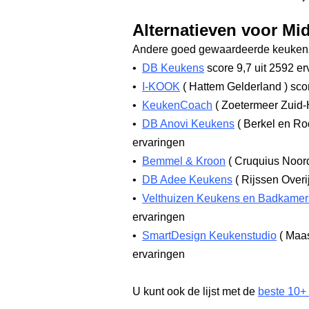
Alternatieven voor M
Andere goed gewaardeerde keukenz
•
DB Keukens
score 9,7
uit 2592 er
•
I-KOOK
(
Hattem Gelderland
)
scor
•
KeukenCoach
(
Zoetermeer Zuid-
•
DB Anovi Keukens
(
Berkel en Ro
ervaringen
•
Bemmel & Kroon
(
Cruquius Noor
•
DB Adee Keukens
(
Rijssen Overi
•
Velthuizen Keukens en Badkamer
ervaringen
•
SmartDesign Keukenstudio
(
Maas
ervaringen
U kunt ook de lijst met de
beste 10+