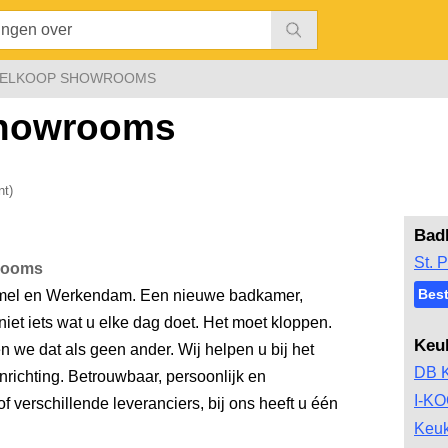
DELKOOP SHOWROOMS
Showrooms
nt)
Bad
St. P
rooms
Bes
mel en Werkendam. Een nieuwe badkamer,
iet iets wat u elke dag doet. Het moet kloppen.
Keu
we dat als geen ander. Wij helpen u bij het
DB 
richting. Betrouwbaar, persoonlijk en
I-K
 verschillende leveranciers, bij ons heeft u één
Keu