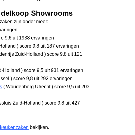
iddelkoop Showrooms
aken zijn onder meer:
varingen
e 9,6
uit 1938 ervaringen
Holland
)
score 9,8
uit 187 ervaringen
denrijs Zuid-Holland
)
score 9,8
uit 121
d-Holland
)
score 9,5
uit 931 ervaringen
jssel
)
score 9,8
uit 292 ervaringen
s
(
Woudenberg Utrecht
)
score 9,5
uit 203
sluis Zuid-Holland
)
score 9,8
uit 427
 keukenzaken
bekijken.