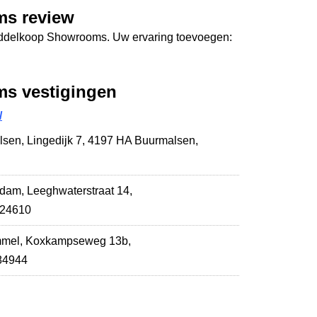
s review
Middelkoop Showrooms. Uw ervaring toevoegen:
s vestigingen
/
lsen,
Lingedijk 7
,
4197 HA Buurmalsen
,
ndam,
Leeghwaterstraat 14
,
724610
mmel,
Koxkampseweg 13b
,
684944