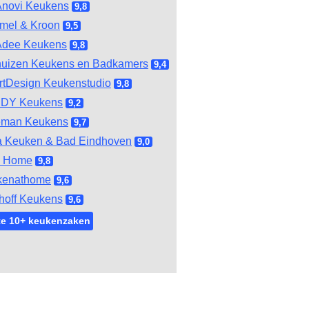
novi Keukens
9,8
mel & Kroon
9,5
Adee Keukens
9,8
huizen Keukens en Badkamers
9,4
tDesign Keukenstudio
9,8
DY Keukens
9,2
eman Keukens
9,7
 Keuken & Bad Eindhoven
9,0
l Home
9,8
kenathome
9,6
hoff Keukens
9,6
te 10+ keukenzaken