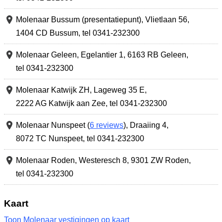
Molenaar Bussum (presentatiepunt),
Vlietlaan 56
,
1404 CD Bussum
,
tel 0341-232300
Molenaar Geleen,
Egelantier 1
,
6163 RB Geleen
,
tel 0341-232300
Molenaar Katwijk ZH,
Lageweg 35 E
,
2222 AG Katwijk aan Zee
,
tel 0341-232300
Molenaar Nunspeet (
6 reviews
),
Draaiing 4
,
8072 TC Nunspeet
,
tel 0341-232300
Molenaar Roden,
Westeresch 8
,
9301 ZW Roden
,
tel 0341-232300
Kaart
Toon Molenaar vestigingen op kaart