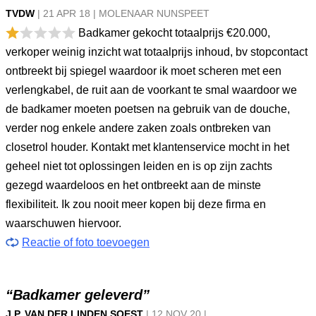
TVDW
|
21 APR
18
|
MOLENAAR NUNSPEET
Badkamer gekocht totaalprijs €20.000,
verkoper weinig inzicht wat totaalprijs inhoud, bv stopcontact
ontbreekt bij spiegel waardoor ik moet scheren met een
verlengkabel, de ruit aan de voorkant te smal waardoor we
de badkamer moeten poetsen na gebruik van de douche,
verder nog enkele andere zaken zoals ontbreken van
closetrol houder. Kontakt met klantenservice mocht in het
geheel niet tot oplossingen leiden en is op zijn zachts
gezegd waardeloos en het ontbreekt aan de minste
flexibiliteit. Ik zou nooit meer kopen bij deze firma en
waarschuwen hiervoor.
Reactie of foto toevoegen
“Badkamer geleverd”
J.P. VAN DER LINDEN SOEST
|
12 NOV
20
|