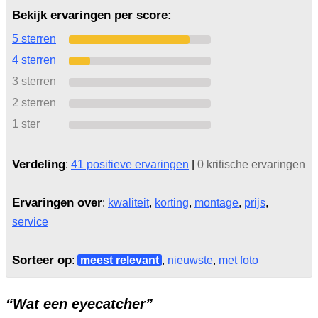
Bekijk ervaringen per score:
5 sterren
4 sterren
3 sterren
2 sterren
1 ster
Verdeling
:
41 positieve ervaringen
|
0 kritische ervaringen
Ervaringen over
:
kwaliteit
,
korting
,
montage
,
prijs
,
service
Sorteer op
:
meest relevant
,
nieuwste
,
met foto
“Wat een eyecatcher”