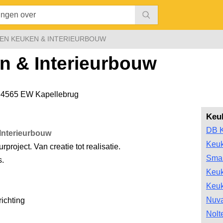
EN KEUKEN & INTERIEURBOUW
 & Interieurbouw
,
4565 EW Kapellebrug
Keu
DB 
Interieurbouw
Keu
project. Van creatie tot realisatie.
Smar
s.
Keu
Keu
Nuv
ichting
Nolt