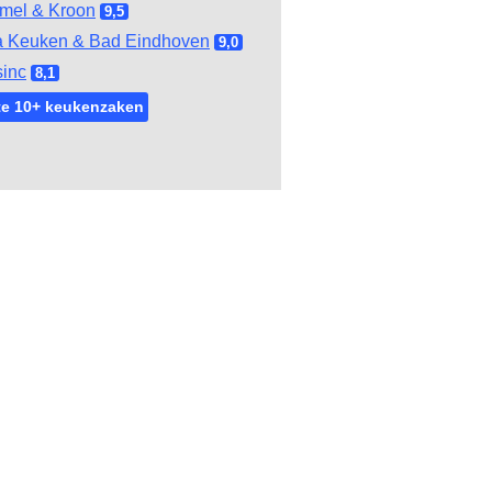
mel & Kroon
9,5
 Keuken & Bad Eindhoven
9,0
inc
8,1
te 10+ keukenzaken