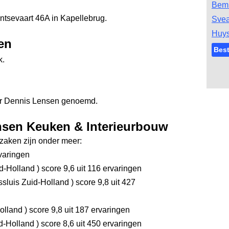
Bem
ntsevaart 46A in Kapellebrug.
Svea
Huys
en
Bes
k.
er Dennis Lensen genoemd.
nsen Keuken & Interieurbouw
aken zijn onder meer:
varingen
d-Holland
)
score 9,6
uit 116 ervaringen
sluis Zuid-Holland
)
score 9,8
uit 427
olland
)
score 9,8
uit 187 ervaringen
d-Holland
)
score 8,6
uit 450 ervaringen