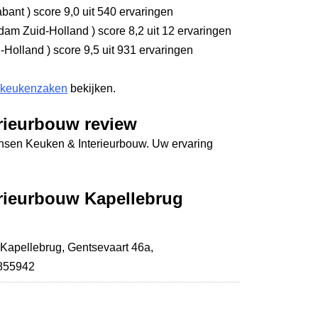
abant
)
score 9,0
uit 540 ervaringen
dam Zuid-Holland
)
score 8,2
uit 12 ervaringen
-Holland
)
score 9,5
uit 931 ervaringen
 keukenzaken
bekijken.
rieurbouw review
ensen Keuken & Interieurbouw. Uw ervaring
rieurbouw Kapellebrug
 Kapellebrug,
Gentsevaart 46a
,
4855942