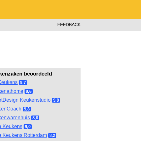
FEEDBACK
kenzaken beoordeeld
Keukens
9,7
kenathome
9,6
tDesign Keukenstudio
9,8
kenCoach
9,8
kenwarenhuis
8,6
a Keukens
9,0
e Keukens Rotterdam
8,2