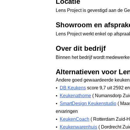
Locatie
Lens Project is gevestigd aan de Ge
Showroom en afsprak
Lens Project werkt enkel op afspraa
Over dit bedrijf
Binnen het bedrijf wordt medewerk
Alternatieven voor Le
Andere goed gewaardeerde keukenz
•
DB Keukens
score 9,7
uit 2592 er
•
Keukenathome
(
Numansdorp Zui
•
SmartDesign Keukenstudio
(
Maas
ervaringen
•
KeukenCoach
(
Rotterdam Zuid-H
•
Keukenwarenhuis
(
Dordrecht Zui