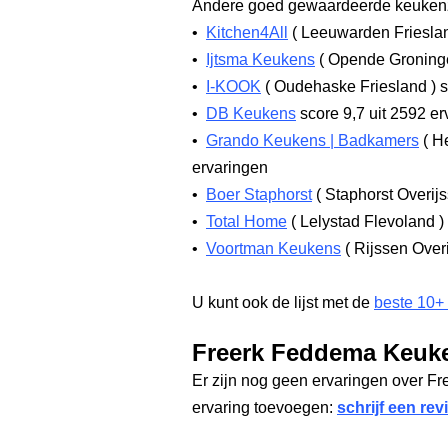
Andere goed gewaardeerde keukenz
•
Kitchen4All
(
Leeuwarden Friesl
•
Ijtsma Keukens
(
Opende Gronin
•
I-KOOK
(
Oudehaske Friesland
)
s
•
DB Keukens
score 9,7
uit 2592 er
•
Grando Keukens | Badkamers
(
He
ervaringen
•
Boer Staphorst
(
Staphorst Overij
•
Total Home
(
Lelystad Flevoland
)
•
Voortman Keukens
(
Rijssen Over
U kunt ook de lijst met de
beste 10+
Freerk Feddema Keuke
Er zijn nog geen ervaringen over 
ervaring toevoegen:
schrijf een rev