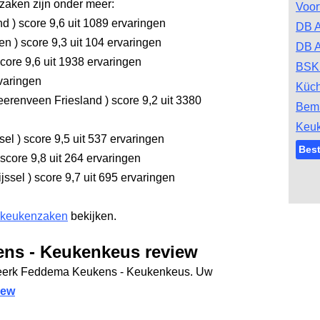
aken zijn onder meer:
Voor
and
)
score 9,6
uit 1089 ervaringen
DB 
gen
)
score 9,3
uit 104 ervaringen
DB A
core 9,6
uit 1938 ervaringen
BSK
varingen
Küc
erenveen Friesland
)
score 9,2
uit 3380
Bem
Keu
ssel
)
score 9,5
uit 537 ervaringen
Bes
score 9,8
uit 264 ervaringen
ijssel
)
score 9,7
uit 695 ervaringen
 keukenzaken
bekijken.
ns - Keukenkeus review
Freerk Feddema Keukens - Keukenkeus. Uw
iew