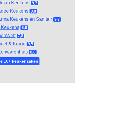
tman Keukens
9,7
Adee Keukens
9,8
rma Keukens en Sanitair
9,7
 Keukens
8,6
henWelt
7,8
mel & Kroon
9,5
kenwarenhuis
8,6
te 10+ keukenzaken