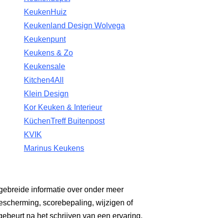
KeukenHuiz
Keukenland Design Wolvega
Keukenpunt
Keukens & Zo
Keukensale
Kitchen4All
Klein Design
Kor Keuken & Interieur
KüchenTreff Buitenpost
KVIK
Marinus Keukens
gebreide informatie over onder meer
escherming, scorebepaling, wijzigen of
gebeurt na het schrijven van een ervaring.