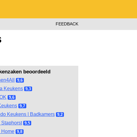
FEEDBACK
s
kenzaken beoordeeld
hen4All
9,6
ma Keukens
9,3
OOK
9,6
Keukens
9,7
do Keukens | Badkamers
9,2
 Staphorst
9,5
l Home
9,8