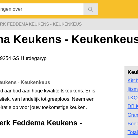
RK FEDDEMA KEUKENS - KEUKENKEUS
ma Keukens - Keukenkeu
9254 GS Hurdegaryp
Keu
Kitc
Keukens - Keukenkeus
Ijts
d aanbod aan hoge kwaliteitskeukens. Er is
I-K
ustiek, van landelijk tot greeploos. Neem een
DB 
iratie op voor jouw toekomstige keuken.
Gran
eerk Feddema Keukens -
Boer
Tota