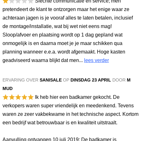
Slechte communicatie en service; men
pretendeert de klant te ontzorgen maar het enige waar ze
achteraan jagen is je vooraf alles te laten betalen, inclusief
de montage/installatie, wat bij wet niet eens mag!
Sloop/afvoer en plaatsing wordt op 1 dag gepland wat
onmogelijk is en daarna moet je je maar schikken qua
planning wanneer e.e.a. wordt afgemaakt. Hoge kasten
geadviseerd waarna blijkt dat men...
lees verder
ERVARING OVER
SANISALE
OP
DINSDAG 23 APRIL
DOOR
M
MUD
Ik heb hier een badkamer gekocht. De
verkopers waren super vriendelijk en meedenkend. Tevens
waren ze zeer vakbekwame in het technische aspect. Kortom
een bedrijf wat betrouwbaar is en kwaliteit uitstraalt.
Aanvulling ontvangen 10 juli 2019: De badkamer is