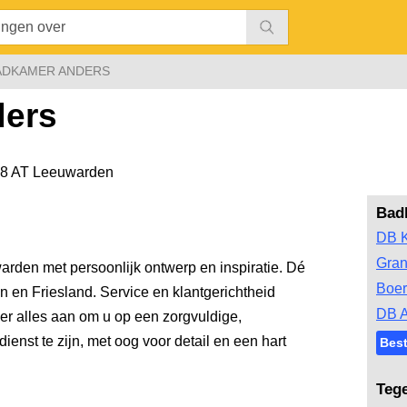
ADKAMER ANDERS
ers
8 AT Leeuwarden
Bad
DB 
Gran
den met persoonlijk ontwerp en inspiratie. Dé
Boer
 en Friesland. Service en klantgerichtheid
DB A
n er alles aan om u op een zorgvuldige,
ienst te zijn, met oog voor detail en een hart
Bes
Teg