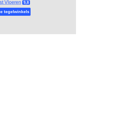
st Vloeren
9,8
e tegelwinkels