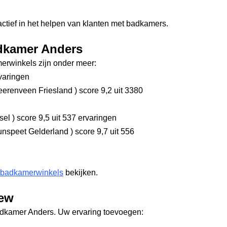
actief in het helpen van klanten met badkamers.
adkamer Anders
rwinkels zijn onder meer:
varingen
erenveen Friesland
)
score 9,2
uit 3380
ssel
)
score 9,5
uit 537 ervaringen
nspeet Gelderland
)
score 9,7
uit 556
 badkamerwinkels
bekijken.
iew
adkamer Anders. Uw ervaring toevoegen: