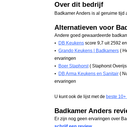
Over dit bedrijf
Badkamer Anders is al geruime tijd 
Alternatieven voor B
Andere goed gewaardeerde badkame
•
DB Keukens
score 9,7
uit 2592 er
•
Grando Keukens | Badkamers
(
He
ervaringen
•
Boer Staphorst
(
Staphorst Overij
•
DB Arma Keukens en Sanitair
(
Nu
ervaringen
U kunt ook de lijst met de
beste 10+
Badkamer Anders rev
Er zijn nog geen ervaringen over B
schrijf een review