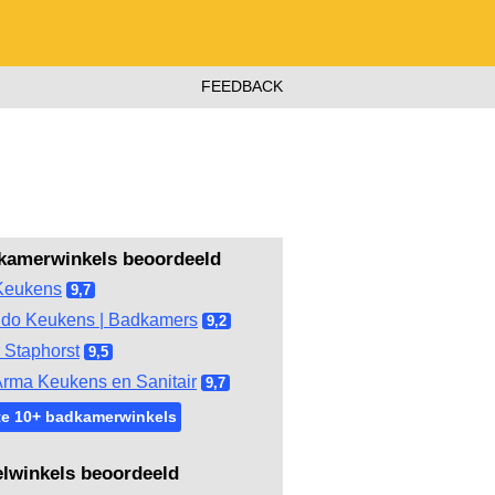
FEEDBACK
kamerwinkels beoordeeld
Keukens
9,7
do Keukens | Badkamers
9,2
 Staphorst
9,5
rma Keukens en Sanitair
9,7
te 10+ badkamerwinkels
elwinkels beoordeeld