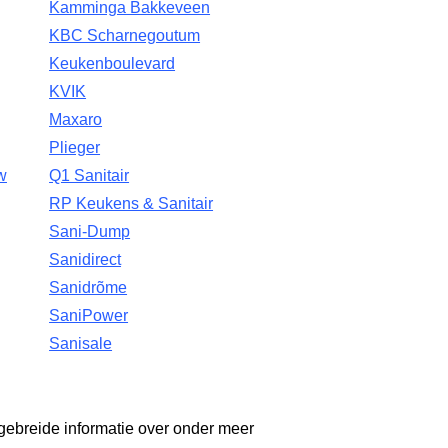
Kamminga Bakkeveen
KBC Scharnegoutum
Keukenboulevard
KVIK
Maxaro
Plieger
w
Q1 Sanitair
RP Keukens & Sanitair
Sani-Dump
Sanidirect
Sanidrõme
SaniPower
Sanisale
gebreide informatie over onder meer