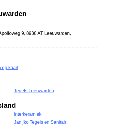
uwarden
Apolloweg 9
,
8938 AT Leeuwarden
,
op kaart
Tegels Leeuwarden
sland
Interkeramiek
Janijko Tegels en Sanitair