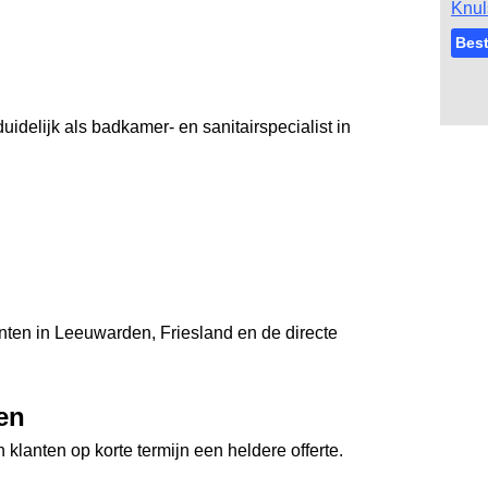
Knul
Best
idelijk als badkamer- en sanitairspecialist in
lanten in Leeuwarden, Friesland en de directe
en
anten op korte termijn een heldere offerte.