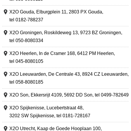
X2O Gouda,
Elburgplein 11
,
2803 PX Gouda
,
tel 0182-788237
X2O Groningen,
Roskildeweg 13
,
9723 BZ Groningen
,
tel 050-8080334
X2O Heerlen,
In de Cramer 168
,
6412 PM Heerlen
,
tel 045-8080105
X2O Leeuwarden,
De Centrale 43
,
8924 CZ Leeuwarden
,
tel 058-8080185
X2O Son,
Ekkersrijt 4109
,
5692 DD Son
,
tel 0499-782649
X2O Spijkenisse,
Lucebertstraat 48
,
3202 SW Spijkenisse
,
tel 0181-728167
X2O Utrecht,
Kaap de Goede Hooplaan 100
,