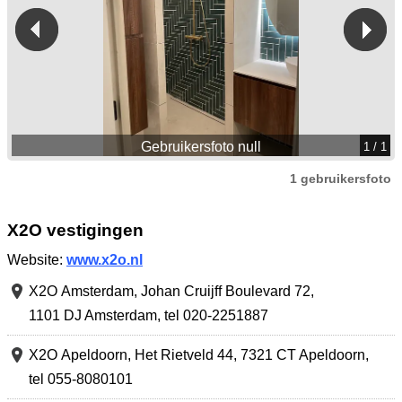
Gebruikersfoto null
1
/ 1
1 gebruikersfoto
X2O vestigingen
Website:
www.x2o.nl
X2O Amsterdam,
Johan Cruijff Boulevard 72
,
1101 DJ Amsterdam
,
tel 020-2251887
X2O Apeldoorn,
Het Rietveld 44
,
7321 CT Apeldoorn
,
tel 055-8080101