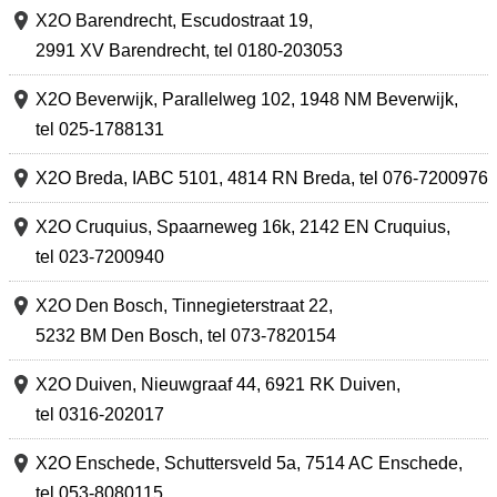
X2O Barendrecht,
Escudostraat 19
,
2991 XV Barendrecht
,
tel 0180-203053
X2O Beverwijk,
Parallelweg 102
,
1948 NM Beverwijk
,
tel 025-1788131
X2O Breda,
IABC 5101
,
4814 RN Breda
,
tel 076-7200976
X2O Cruquius,
Spaarneweg 16k
,
2142 EN Cruquius
,
tel 023-7200940
X2O Den Bosch,
Tinnegieterstraat 22
,
5232 BM Den Bosch
,
tel 073-7820154
X2O Duiven,
Nieuwgraaf 44
,
6921 RK Duiven
,
tel 0316-202017
X2O Enschede,
Schuttersveld 5a
,
7514 AC Enschede
,
tel 053-8080115