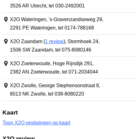
3526 AR Utrecht
,
tel 030-2492001
X2O Wateringen,
's-Gravenzandseweg 29
,
2291 PE Wateringen
,
tel 0174-788168
X2O Zaandam (
1 review
),
Stormhoek 24
,
1506 SW Zaandam
,
tel 075-8080146
X2O Zoeterwoude,
Hoge Rijndijk 291
,
2382 AN Zoeterwoude
,
tel 071-2034044
X2O Zwolle,
George Stephensonstraat 8
,
8013 NK Zwolle
,
tel 038-8080220
Kaart
Toon X2O vestigingen op kaart
X2O review