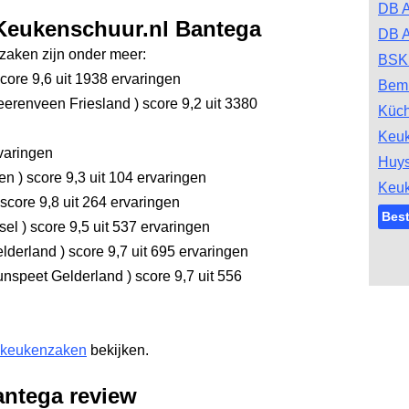
DB A
eKeukenschuur.nl Bantega
DB 
aken zijn onder meer:
BSK
core 9,6
uit 1938 ervaringen
Bem
erenveen Friesland
)
score 9,2
uit 3380
Küc
Keu
varingen
Huys
gen
)
score 9,3
uit 104 ervaringen
Keu
score 9,8
uit 264 ervaringen
Bes
ssel
)
score 9,5
uit 537 ervaringen
elderland
)
score 9,7
uit 695 ervaringen
nspeet Gelderland
)
score 9,7
uit 556
 keukenzaken
bekijken.
ntega review