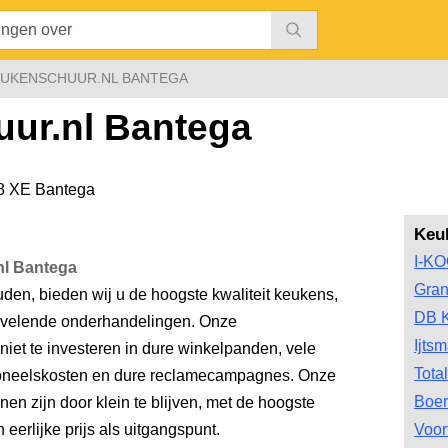
UKENSCHUUR.NL BANTEGA
ur.nl Bantega
8 XE Bantega
Keu
I-K
nl Bantega
Gran
uden, bieden wij u de hoogste kwaliteit keukens,
DB 
vervelende onderhandelingen. Onze
Ijts
niet te investeren in dure winkelpanden, vele
Tota
soneelskosten en dure reclamecampagnes. Onze
Boer
nnen zijn door klein te blijven, met de hoogste
 eerlijke prijs als uitgangspunt.
Voor