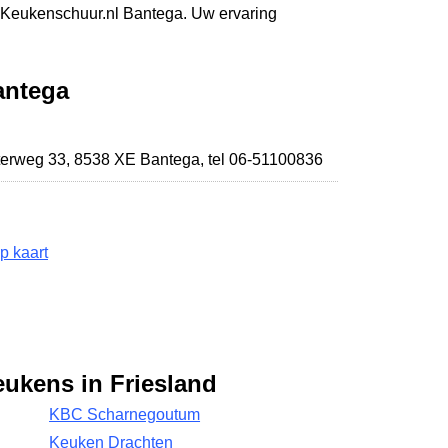
eKeukenschuur.nl Bantega. Uw ervaring
antega
terweg 33
,
8538 XE Bantega
,
tel 06-51100836
p kaart
eukens in Friesland
KBC Scharnegoutum
Keuken Drachten