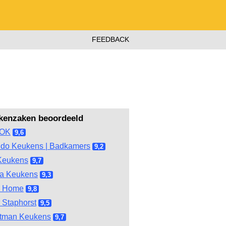
FEEDBACK
kenzaken beoordeeld
OOK
9,6
do Keukens | Badkamers
9,2
Keukens
9,7
ma Keukens
9,3
l Home
9,8
 Staphorst
9,5
tman Keukens
9,7