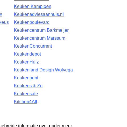
Keuken Kampioen
w
Keukenadviesaanhuis.nl
keus
Keukenboulevard
Keukencentrum Barkmeijer
Keukencentrum Marssum
KeukenConcurrent
Keukendepot
KeukenHuiz
Keukenland Design Wolvega
Keukenpunt
Keukens & Zo
Keukensale
Kitchen4All
gebreide informatie over onder meer