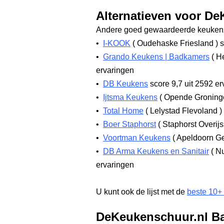
Alternatieven voor D
Andere goed gewaardeerde keukenz
•
I-KOOK
(
Oudehaske Friesland
)
s
•
Grando Keukens | Badkamers
(
He
ervaringen
•
DB Keukens
score 9,7
uit 2592 er
•
Ijtsma Keukens
(
Opende Gronin
•
Total Home
(
Lelystad Flevoland
)
•
Boer Staphorst
(
Staphorst Overij
•
Voortman Keukens
(
Apeldoorn G
•
DB Arma Keukens en Sanitair
(
Nu
ervaringen
U kunt ook de lijst met de
beste 10+
DeKeukenschuur.nl Ba