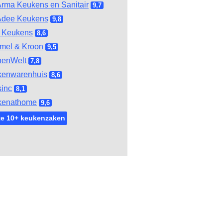
rma Keukens en Sanitair
9,7
Adee Keukens
9,8
 Keukens
8,6
mel & Kroon
9,5
henWelt
7,8
kenwarenhuis
8,6
inc
8,1
kenathome
9,6
te 10+ keukenzaken