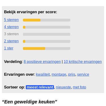
Bekijk ervaringen per score:
5 sterren
4 sterren
3 sterren
2 sterren
1 ster
Verdeling
:
8 positieve ervaringen
|
10 kritische ervaringen
Ervaringen over
:
kwaliteit
,
montage
,
prijs
,
service
Sorteer op
:
meest relevant
,
nieuwste
,
met foto
“Een geweldige keuken”