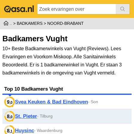
BADKAMERS
NOORD-BRABANT
Badkamers Vught
10+ Beste Badkamerwinkels van Vught (Reviews). Lees
Ervaringen en Voorkom Miskoop. Alle Sanitairwinkels
Beoordeeld.
Er is 1 badkamerwinkel in Vught. Er staan 3
badkamerwinkels in de omgeving van Vught vermeld.
Top 10 Badkamers Vught
Svea Keuken & Bad Eindhoven
- Son
9
,0
St. Pieter
- Tilburg
8
,0
Huysinc
- Waardenburg
8
,1