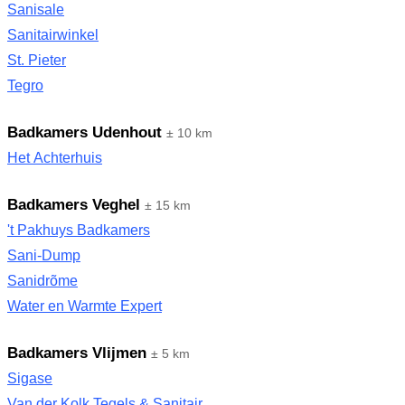
Sanisale
Sanitairwinkel
St. Pieter
Tegro
Badkamers Udenhout
± 10 km
Het Achterhuis
Badkamers Veghel
± 15 km
't Pakhuys Badkamers
Sani-Dump
Sanidrõme
Water en Warmte Expert
Badkamers Vlijmen
± 5 km
Sigase
Van der Kolk Tegels & Sanitair