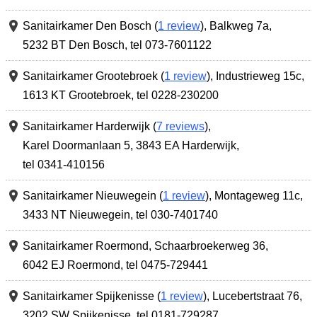
Sanitairkamer Den Bosch (
1 review
),
Balkweg 7a
,
5232 BT Den Bosch
,
tel 073-7601122
Sanitairkamer Grootebroek (
1 review
),
Industrieweg 15c
,
1613 KT Grootebroek
,
tel 0228-230200
Sanitairkamer Harderwijk (
7 reviews
),
Karel Doormanlaan 5
,
3843 EA Harderwijk
,
tel 0341-410156
Sanitairkamer Nieuwegein (
1 review
),
Montageweg 11c
,
3433 NT Nieuwegein
,
tel 030-7401740
Sanitairkamer Roermond,
Schaarbroekerweg 36
,
6042 EJ Roermond
,
tel 0475-729441
Sanitairkamer Spijkenisse (
1 review
),
Lucebertstraat 76
,
3202 SW Spijkenisse
,
tel 0181-729287