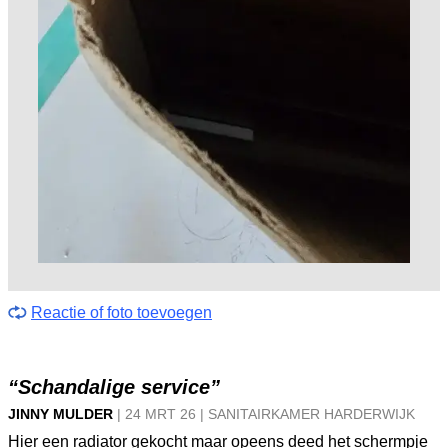
Reactie of foto toevoegen
“Schandalige service”
JINNY MULDER
|
24 MRT
26
|
SANITAIRKAMER HARDERWIJK
Hier een radiator gekocht maar opeens deed het schermpje