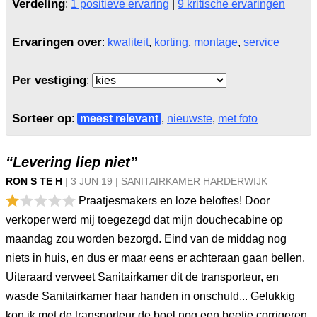
Verdeling
:
1 positieve ervaring
|
9 kritische ervaringen
Ervaringen over
:
kwaliteit
,
korting
,
montage
,
service
Per vestiging
:
Sorteer op
:
meest relevant
,
nieuwste
,
met foto
“Levering liep niet”
RON S TE H
|
3 JUN
19
|
SANITAIRKAMER HARDERWIJK
Praatjesmakers en loze beloftes! Door
verkoper werd mij toegezegd dat mijn douchecabine op
maandag zou worden bezorgd. Eind van de middag nog
niets in huis, en dus er maar eens er achteraan gaan bellen.
Uiteraard verweet Sanitairkamer dit de transporteur, en
wasde Sanitairkamer haar handen in onschuld... Gelukkig
kon ik met de transporteur de boel nog een beetje corrigeren,