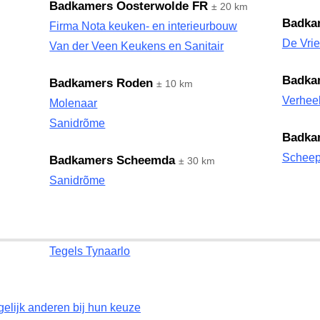
Badkamers Oosterwolde FR
± 20 km
Badka
Firma Nota keuken- en interieurbouw
De Vrie
Van der Veen Keukens en Sanitair
Badka
Badkamers Roden
± 10 km
Verhee
Molenaar
Sanidrõme
Badka
Scheeps
Badkamers Scheemda
± 30 km
Sanidrõme
Tegels Tynaarlo
gelijk anderen bij hun keuze