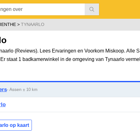
RENTHE
TYNAARLO
lo
aarlo (Reviews). Lees Ervaringen en Voorkom Miskoop. Alle Sa
. Er staat 1 badkamerwinkel in de omgeving van Tynaarlo verme
ers
- Assen
± 10 km
rlo
arlo op kaart