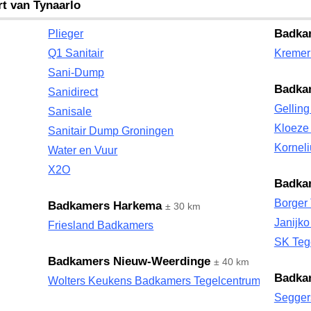
rt van Tynaarlo
Badka
Plieger
Q1 Sanitair
Kremer
Sani-Dump
Badka
Sanidirect
Gelling
Sanisale
Kloeze 
Sanitair Dump Groningen
Kornel
Water en Vuur
X2O
Badka
Borger 
Badkamers Harkema
± 30 km
Janijko
Friesland Badkamers
SK Tege
Badkamers Nieuw-Weerdinge
± 40 km
Badka
Wolters Keukens Badkamers Tegelcentrum
Segger