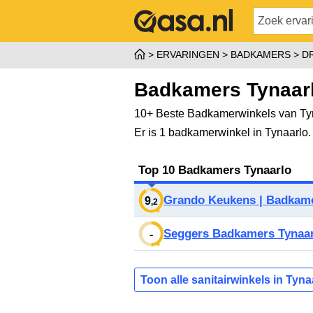
ERVARINGEN
BADKAMERS
D
Badkamers Tynaar
10+ Beste Badkamerwinkels van Tyn
Er is 1 badkamerwinkel in Tynaarlo
Top 10 Badkamers Tynaarlo
Grando Keukens | Badkam
9
,2
Seggers Badkamers Tynaa
-
Toon alle sanitairwinkels in Tyna