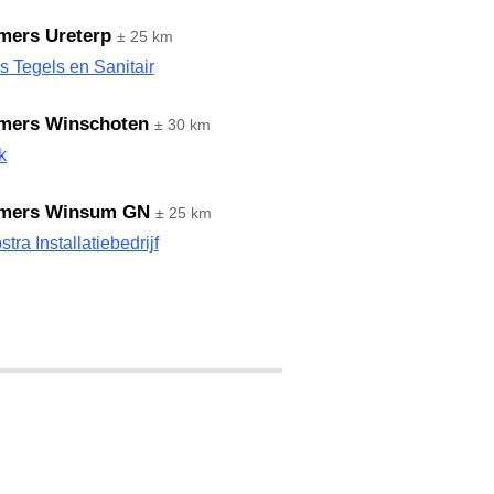
mers Ureterp
± 25 km
s Tegels en Sanitair
mers Winschoten
± 30 km
k
mers Winsum GN
± 25 km
tra Installatiebedrijf