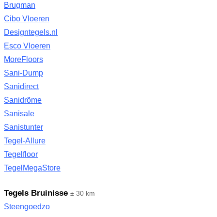
Brugman
Cibo Vloeren
Designtegels.nl
Esco Vloeren
MoreFloors
Sani-Dump
Sanidirect
Sanidrõme
Sanisale
Sanistunter
Tegel-Allure
Tegelfloor
TegelMegaStore
Tegels Bruinisse
± 30 km
Steengoedzo