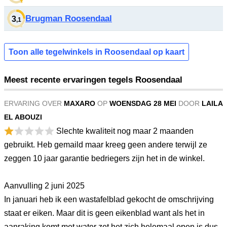
Brugman Roosendaal
3
,1
Toon alle tegelwinkels in Roosendaal op kaart
Meest recente ervaringen tegels Roosendaal
ERVARING OVER
MAXARO
OP
WOENSDAG 28 MEI
DOOR
LAILA
EL ABOUZI
Slechte kwaliteit nog maar 2 maanden
gebruikt. Heb gemaild maar kreeg geen andere terwijl ze
zeggen 10 jaar garantie bedriegers zijn het in de winkel.
Aanvulling 2 juni 2025
In januari heb ik een wastafelblad gekocht de omschrijving
staat er eiken. Maar dit is geen eikenblad want als het in
aanraking komt met water zet het zich helemaal open is dus