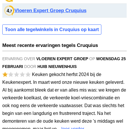
Vloeren Expert Groep Cruquius
4
,7
Toon alle tegelwinkels in Cruquius op kaart
Meest recente ervaringen tegels Cruquius
ERVARING OVER
VLOEREN EXPERT GROEP
OP
WOENSDAG 25
FEBRUARI
DOOR
HUIB NIEUWENHUIS
Keuken gekocht herfst 2024 bij de
Keukenexpert. In maart werd onze nieuwe keuken geleverd.
Al bij aankomst bleek dat er van alles mis was: we kregen de
verkeerde koelkast, de verkeerde koel-vriescombinatie en
ook nog eens de verkeerde vaatwasser. Dat was slechts het
begin van een langdurig en frustrerend traject. Na het
demonteren van de oude keuken werd deze 's middags wel
meegenomen, maar het ve...
lees verder