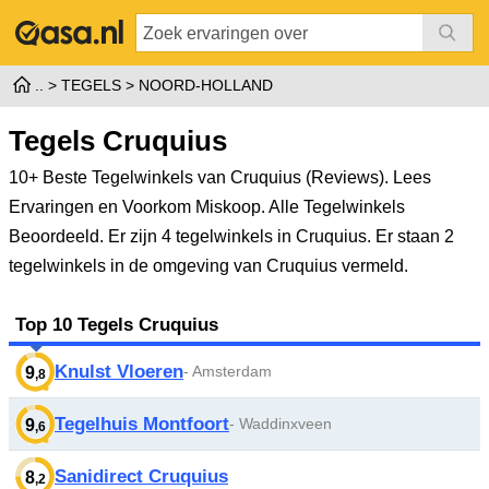
TEGELS
NOORD-HOLLAND
Tegels Cruquius
10+ Beste Tegelwinkels van Cruquius (Reviews). Lees
Ervaringen en Voorkom Miskoop. Alle Tegelwinkels
Beoordeeld.
Er zijn 4 tegelwinkels in Cruquius. Er staan 2
tegelwinkels in de omgeving van Cruquius vermeld.
Top 10 Tegels Cruquius
Knulst Vloeren
- Amsterdam
9
,8
Tegelhuis Montfoort
- Waddinxveen
9
,6
Sanidirect Cruquius
8
,2