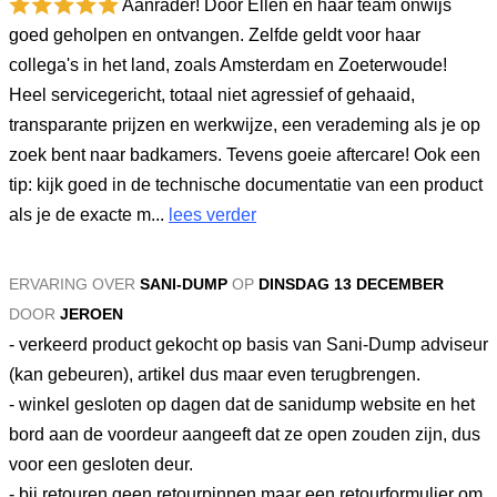
Aanrader! Door Ellen en haar team onwijs
goed geholpen en ontvangen. Zelfde geldt voor haar
collega's in het land, zoals Amsterdam en Zoeterwoude!
Heel servicegericht, totaal niet agressief of gehaaid,
transparante prijzen en werkwijze, een verademing als je op
zoek bent naar badkamers. Tevens goeie aftercare! Ook een
tip: kijk goed in de technische documentatie van een product
als je de exacte m...
lees verder
ERVARING OVER
SANI-DUMP
OP
DINSDAG 13 DECEMBER
DOOR
JEROEN
- verkeerd product gekocht op basis van Sani-Dump adviseur
(kan gebeuren), artikel dus maar even terugbrengen.
- winkel gesloten op dagen dat de sanidump website en het
bord aan de voordeur aangeeft dat ze open zouden zijn, dus
voor een gesloten deur.
- bij retouren geen retourpinnen maar een retourformulier om