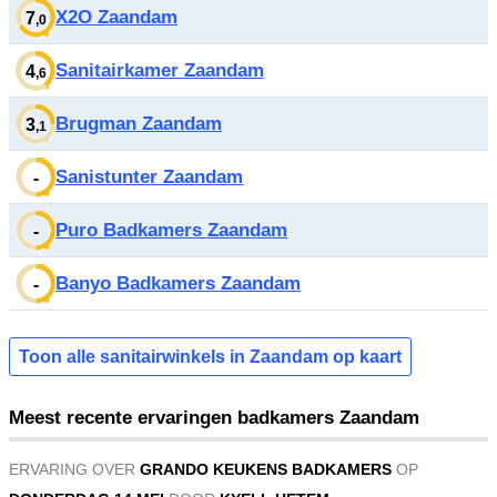
X2O Zaandam
7
,0
Sanitairkamer Zaandam
4
,6
Brugman Zaandam
3
,1
Sanistunter Zaandam
-
Puro Badkamers Zaandam
-
Banyo Badkamers Zaandam
-
Toon alle sanitairwinkels in Zaandam op kaart
Meest recente ervaringen badkamers Zaandam
ERVARING OVER
GRANDO KEUKENS BADKAMERS
OP