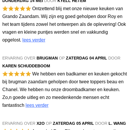
DONDERDAG 14 MEI
DOOR
KYELL HETEM
Ontzettend blij met onze nieuwe keuken van
Grando Zaandam. Wij zijn erg goed geholpen door Roy en
het team tijdens zowel het ontwerpen als de oplevering! Ook
vragen en kleine puntjes werden snel en vakkundig
opgelost.
lees verder
ERVARING OVER
BRUGMAN
OP
ZATERDAG 04 APRIL
DOOR
KAREN SCHUDDEBOOM
We hebben een badkamer en keuken gekocht
bij brugman zaandam geholpen door twee toppers beau en
Chanel. We hebben nu onze droombadkamer en keuken.
Zo,n goede uitleg en zo meedenkende mensen echt
fantastisch
lees verder
ERVARING OVER
X2O
OP
ZATERDAG 05 APRIL
DOOR
L. WANG