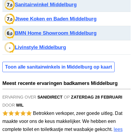
Sanitairwinkel Middelburg
7
,0
Jtwee Koken en Baden Middelburg
7
,0
BMN Home Showroom Middelburg
6
,0
Livinstyle Middelburg
-
Toon alle sanitairwinkels in Middelburg op kaart
Meest recente ervaringen badkamers Middelburg
ERVARING OVER
SANIDIRECT
OP
ZATERDAG 28 FEBRUARI
DOOR
WIL
Betrokken verkoper, zeer goede uitleg. Dat
maakte voor ons de keus makkelijker. We hebben een
complete toilet en toiletkastje met wasbakje gekocht.
lees