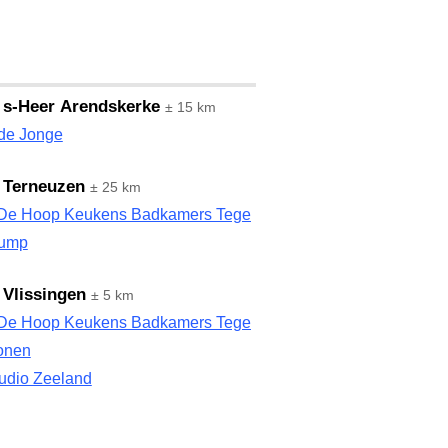
 s-Heer Arendskerke
± 15 km
 de Jonge
 Terneuzen
± 25 km
De Hoop Keukens Badkamers Tegels
Dump
 Vlissingen
± 5 km
De Hoop Keukens Badkamers Tegels
onen
tudio Zeeland