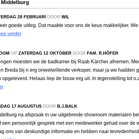
s Middelburg
TERDAG 28 FEBRUARI
DOOR
WIL
eer goede uitleg. Dat maakte voor ons de keus makkelijker. We
ees verder
ROOM
OP
ZATERDAG 12 OKTOBER
DOOR
FAM. R.HÖFER
gen moesten we de badkamer bij Raab Kärcher afnemen. Meer 
 in Breda bij n erg onwelwillende verkoper, maar ja we hadden
 opgeleverd. Helaas liep de bouw erg uit. In tegenstelling tot 
er
SDAG 17 AUGUSTUS
DOOR
B.J.BALK
ddelburg na afspraak in uw uitgebreide showroom materialen be
ijd een persoonlijk gesprek met een medewerker gehad over de
g ons van deskundige informatie en hebben naar tevredenhei