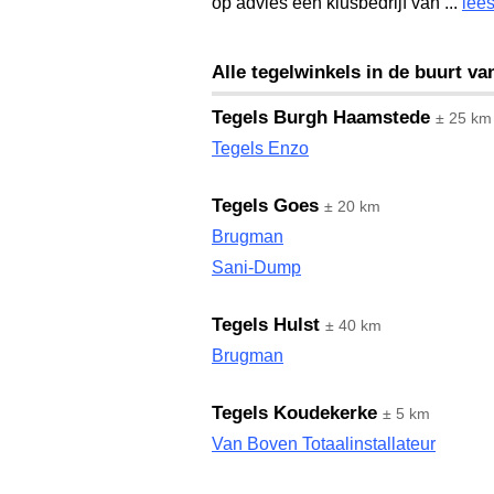
op advies een klusbedrijf van ...
lees
Alle tegelwinkels in de buurt v
Tegels Burgh Haamstede
± 25 km
Tegels Enzo
Tegels Goes
± 20 km
Brugman
Sani-Dump
Tegels Hulst
± 40 km
Brugman
Tegels Koudekerke
± 5 km
Van Boven Totaalinstallateur