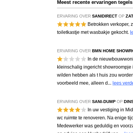
Meest recente ervaringen tegel
ERVARING OVER
SANIDIRECT
OP
ZA
Betrokken verkoper, z
toiletkastje met wasbakje gekocht.
l
ERVARING OVER
BMN HOME SHOW
In de nieuwbouwwonin
kleinschalig ingericht showroompje
wilden hebben als t huis zou worden
voorbeeld mee, alleen d...
lees verd
ERVARING OVER
SANI-DUMP
OP
DIN
In uw vestiging in Mi
wc ruimte te renoveren. Na enige t
Medewerker was geduldig en voorza