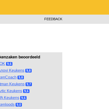
FEEDBACK
kenzaken beoordeeld
OOK
9,6
novi Keukens
9,8
kenCoach
9,8
tman Keukens
9,7
rtic Keukens
9,6
A Keukens
9,6
kenloods
9,0