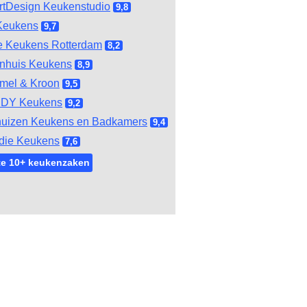
tDesign Keukenstudio
9,8
Keukens
9,7
e Keukens Rotterdam
8,2
nhuis Keukens
8,9
mel & Kroon
9,5
DY Keukens
9,2
huizen Keukens en Badkamers
9,4
die Keukens
7,6
te 10+ keukenzaken