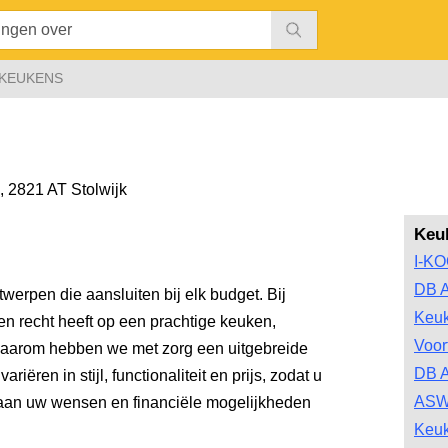
KEUKENS
,
2821 AT Stolwijk
Keu
I-K
DB A
werpen die aansluiten bij elk budget. Bij
Keu
 recht heeft op een prachtige keuken,
Voor
Daarom hebben we met zorg een uitgebreide
DB A
iëren in stijl, functionaliteit en prijs, zodat u
ASW
 aan uw wensen en financiële mogelijkheden
Keu