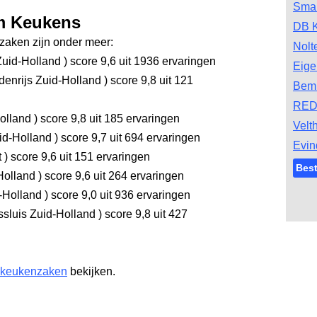
Smar
lm Keukens
DB 
aken zijn onder meer:
Nolt
Zuid-Holland
)
score 9,6
uit 1936 ervaringen
Eige
denrijs Zuid-Holland
)
score 9,8
uit 121
Bem
RED
olland
)
score 9,8
uit 185 ervaringen
Velt
id-Holland
)
score 9,7
uit 694 ervaringen
Evin
t
)
score 9,6
uit 151 ervaringen
Bes
Holland
)
score 9,6
uit 264 ervaringen
-Holland
)
score 9,0
uit 936 ervaringen
sluis Zuid-Holland
)
score 9,8
uit 427
 keukenzaken
bekijken.