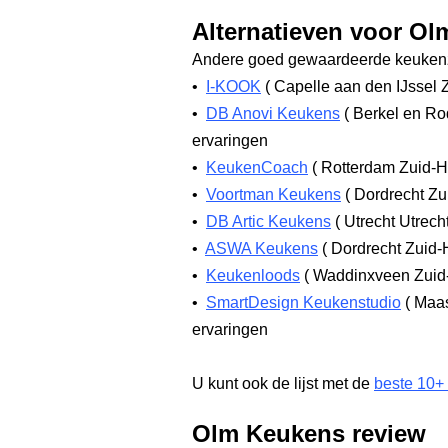
Alternatieven voor O
Andere goed gewaardeerde keukenz
•
I-KOOK
(
Capelle aan den IJssel 
•
DB Anovi Keukens
(
Berkel en Ro
ervaringen
•
KeukenCoach
(
Rotterdam Zuid-H
•
Voortman Keukens
(
Dordrecht Zu
•
DB Artic Keukens
(
Utrecht Utrech
•
ASWA Keukens
(
Dordrecht Zuid-
•
Keukenloods
(
Waddinxveen Zuid
•
SmartDesign Keukenstudio
(
Maas
ervaringen
U kunt ook de lijst met de
beste 10+
Olm Keukens review