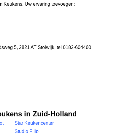
lm Keukens. Uw ervaring toevoegen:
idsweg 5
,
2821 AT Stolwijk
,
tel 0182-604460
eukens in Zuid-Holland
ot
Star Keukencenter
Studio Filip