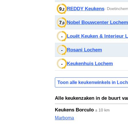
REDDY Keukens
- Doetinche
9
,2
Nobel Bouwcenter Lochem
7
,0
Louët Keuken & Interieur
-
Rosani Lochem
-
Keukenhuis Lochem
-
Toon alle keukenwinkels in Loc
Alle keukenzaken in de buurt v
Keukens Borculo
± 10 km
Marboma