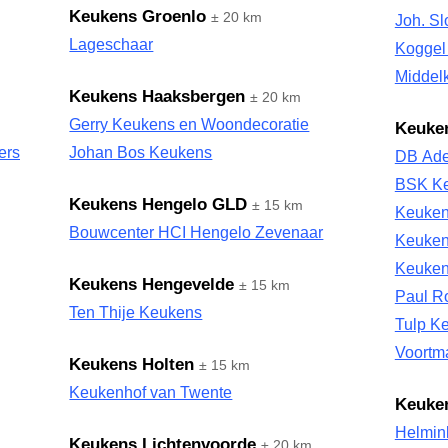
Keukens Groenlo
± 20 km
Joh. Sl
Lageschaar
Koggel 
Middel
Keukens Haaksbergen
± 20 km
Gerry Keukens en Woondecoratie
Keuken
ers
Johan Bos Keukens
DB Ade
BSK K
Keukens Hengelo GLD
± 15 km
Keuken
Bouwcenter HCI Hengelo Zevenaar
Keuken
Keuken
Keukens Hengevelde
± 15 km
Paul R
Ten Thije Keukens
Tulp K
Voortm
Keukens Holten
± 15 km
Keukenhof van Twente
Keuke
Helmin
Keukens Lichtenvoorde
± 20 km