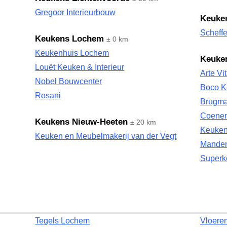
Gregoor Interieurbouw
Keuke
Scheff
Keukens Lochem
± 0 km
Keukenhuis Lochem
Keuke
Louët Keuken & Interieur
Arte Vi
Nobel Bouwcenter
Boco K
Rosani
Brugm
Coenen
Keukens Nieuw-Heeten
± 20 km
Keuken
Keuken en Meubelmakerij van der Vegt
Mandem
Superk
Tegels Lochem
Vloere