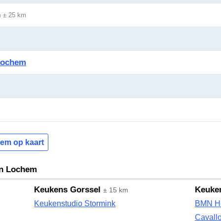
m
± 25 km
 Lochem
hem op kaart
an Lochem
Keukens Gorssel
Keuken
± 15 km
Keukenstudio Stormink
BMN H
Cavall