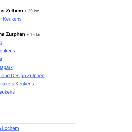
ns Zelhem
± 20 km
er Keukens
ns Zutphen
± 15 km
ta
eukens
an
spark
land Design Zutphen
akers Keukens
eukens
n Lochem