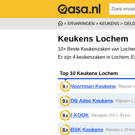
ERVARINGEN
KEUKENS
GEL
Keukens Lochem
10+ Beste Keukenzaken van Lochem
Er zijn 4 keukenzaken in Lochem. 
Top 10 Keukens Lochem
Voortman Keukens
- Rijssen
9
,7
DB Adee Keukens
- Rijssen
9
± 
,8
I-KOOK
- Hengelo OV
9
± 30 km
,6
BSK Keukens
- Rijssen
8
± 20 km
,6