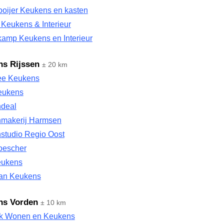
ooijer Keukens en kasten
Keukens & Interieur
kamp Keukens en Interieur
s Rijssen
± 20 km
e Keukens
eukens
deal
makerij Harmsen
studio Regio Oost
oescher
eukens
an Keukens
ns Vorden
± 10 km
k Wonen en Keukens