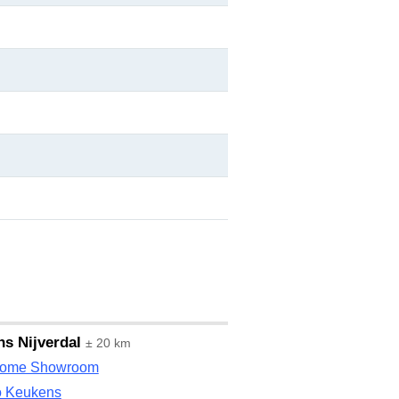
s Nijverdal
± 20 km
ome Showroom
o Keukens