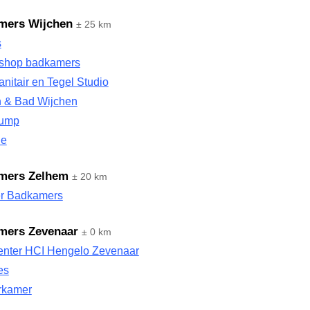
mers Wijchen
± 25 km
s
shop badkamers
itair en Tegel Studio
 & Bad Wijchen
Dump
le
mers Zelhem
± 20 km
er Badkamers
mers Zevenaar
± 0 km
nter HCI Hengelo Zevenaar
es
irkamer