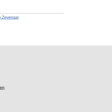
n Zevenaar
gen