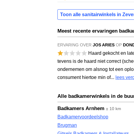
Toon alle sanitairwinkels in Zev
Meest recente ervaringen badk
ERVARING OVER
JOS ARIES
OP
DOND
Haard gekocht en late
tevens is de haard niet correct (sc
ondernemen om alsnog tot een oploss
consument hiertoe min of...
lees ver
Alle badkamerwinkels in de buu
Badkamers Arnhem
± 10 km
Badkamervoordeelshop
Brugman
Gitsels Badkamers & Installateurs