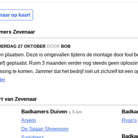
enaar op kaart
amers Zevenaar
ERDAG 27 OKTOBER
DOOR
BOB
n plaatsen. Deze is omgevallen tijdens de montage door fout be
heef) geplaatst. Ruim 3 maanden verder nog steeds geen oploss
ing te komen. Jammer dat het bedrijf niet uit zichzelf tot een 
der
rt van Zevenaar
Badkamers Duiven
Badka
± 5 km
Arvero
Ryan's
De Spaan Showroom
Badka
Sanidirect