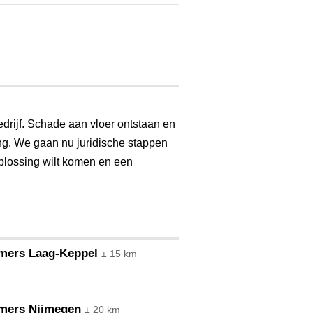
drijf. Schade aan vloer ontstaan en
ing. We gaan nu juridische stappen
oplossing wilt komen en een
mers Laag-Keppel
± 15 km
mers Nijmegen
± 20 km