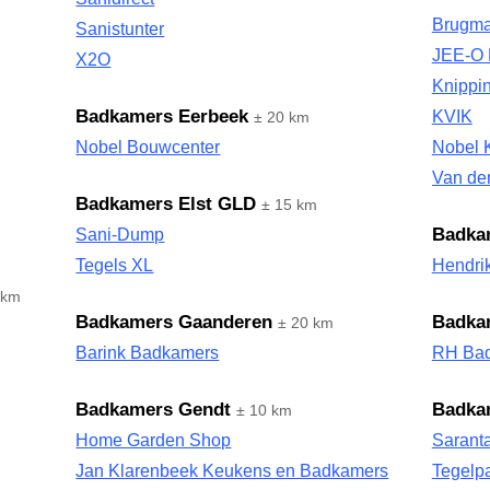
Brugm
Sanistunter
JEE-O 
X2O
Knippin
Badkamers Eerbeek
KVIK
± 20 km
Nobel Bouwcenter
Nobel 
Van de
Badkamers Elst GLD
± 15 km
Badka
Sani-Dump
Tegels XL
Hendrik
 km
Badkamers Gaanderen
Badkam
± 20 km
Barink Badkamers
RH Ba
Badkamers Gendt
Badka
± 10 km
Home Garden Shop
Sarant
Jan Klarenbeek Keukens en Badkamers
Tegelp