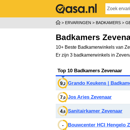
ERVARINGEN
BADKAMERS
G
Badkamers Zevena
10+ Beste Badkamerwinkels van Zev
Er zijn 3 badkamerwinkels in Zeven
Top 10 Badkamers Zevenaar
Grando Keukens | Badkam
9
,2
Jos Aries Zevenaar
7
,0
Sanitairkamer Zevenaar
4
,6
Bouwcenter HCI Hengelo Z
-