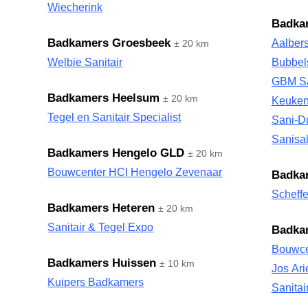
Wiecherink
Badka
Badkamers Groesbeek
Aalber
± 20 km
Welbie Sanitair
Bubbel
GBM San
Badkamers Heelsum
± 20 km
Keuken
Tegel en Sanitair Specialist
Sani-
Sanisa
Badkamers Hengelo GLD
± 20 km
Bouwcenter HCI Hengelo Zevenaar
Badka
Scheff
Badkamers Heteren
± 20 km
Sanitair & Tegel Expo
Badka
Bouwce
Badkamers Huissen
± 10 km
Jos Ari
Kuipers Badkamers
Sanita