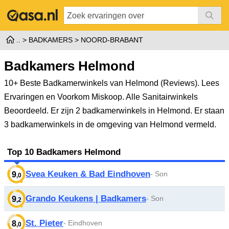
BADKAMERS
NOORD-BRABANT
Badkamers Helmond
10+ Beste Badkamerwinkels van Helmond (Reviews). Lees
Ervaringen en Voorkom Miskoop. Alle Sanitairwinkels
Beoordeeld.
Er zijn 2 badkamerwinkels in Helmond. Er staan
3 badkamerwinkels in de omgeving van Helmond vermeld.
Top 10 Badkamers Helmond
Svea Keuken & Bad Eindhoven
- Son
9
,0
Grando Keukens | Badkamers
- Son
9
,2
St. Pieter
- Eindhoven
8
,0