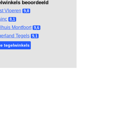
elwinkels beoordeeld
st Vloeren
9,8
inc
8,1
lhuis Montfoort
9,6
gerland Tegels
9,1
e tegelwinkels