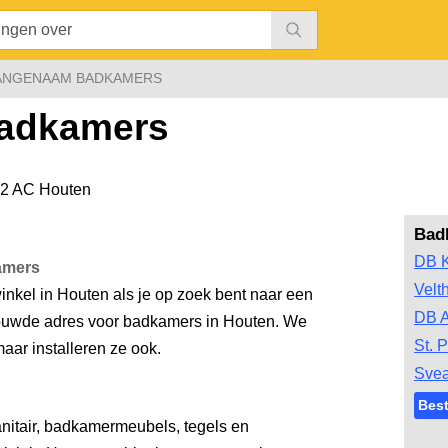
ANGENAAM BADKAMERS
adkamers
2 AC Houten
Bad
DB 
amers
Velt
kel in Houten als je op zoek bent naar een
DB A
rouwde adres voor badkamers in Houten. We
St. P
ar installeren ze ook.
Svea
Bes
itair, badkamermeubels, tegels en