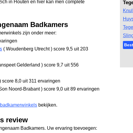
ich in Houten en hier kan men complete
Teg
Knul
Huys
angenaam Badkamers
Tege
rwinkels zijn onder meer:
Slin
varingen
Best
s
(
Woudenberg Utrecht
)
score 9,5
uit 203
nspeet Gelderland
)
score 9,7
uit 556
)
score 8,0
uit 311 ervaringen
Son Noord-Brabant
)
score 9,0
uit 89 ervaringen
 badkamerwinkels
bekijken.
 review
Aangenaam Badkamers. Uw ervaring toevoegen: