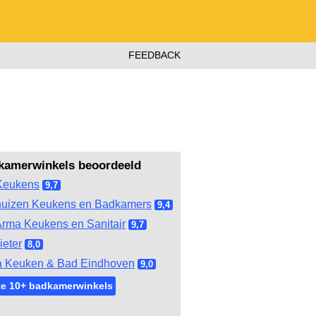
FEEDBACK
kamerwinkels beoordeeld
Keukens
9,7
huizen Keukens en Badkamers
9,4
rma Keukens en Sanitair
9,7
ieter
8,0
 Keuken & Bad Eindhoven
9,0
te 10+ badkamerwinkels