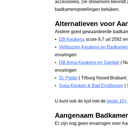
accessoires. De showroom bevindt z
badkameropstellingen bekijken.
Alternatieven voor A
Andere goed gewaardeerde badkame
•
DB Keukens
score 9,7
uit 2592 er
•
Velthuizen Keukens en Badkamer
ervaringen
•
DB Arma Keukens en Sanitair
(
Nu
ervaringen
•
St. Pieter
(
Tilburg Noord-Brabant
•
Svea Keuken & Bad Eindhoven
(
U kunt ook de lijst met de
beste 10+
Aangenaam Badkamers
Er zijn nog geen ervaringen over 