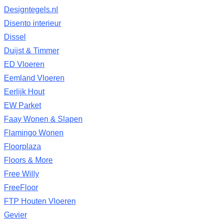
Designtegels.nl
Disento interieur
Dissel
Duijst & Timmer
ED Vloeren
Eemland Vloeren
Eerlijk Hout
EW Parket
Faay Wonen & Slapen
Flamingo Wonen
Floorplaza
Floors & More
Free Willy
FreeFloor
FTP Houten Vloeren
Gevier