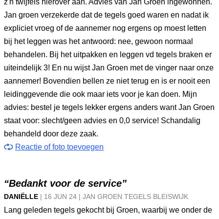
z'n twijfels hierover aan. Advies van Jan Groen ingewonnen.
Jan groen verzekerde dat de tegels goed waren en nadat ik
expliciet vroeg of de aannemer nog ergens op moest letten
bij het leggen was het antwoord: nee, gewoon normaal
behandelen. Bij het uitpakken en leggen vd tegels braken er
uiteindelijk 3! En nu wijst Jan Groen met de vinger naar onze
aannemer! Bovendien bellen ze niet terug en is er nooit een
leidinggevende die ook maar iets voor je kan doen. Mijn
advies: bestel je tegels lekker ergens anders want Jan Groen
staat voor: slecht/geen advies en 0,0 service! Schandalig
behandeld door deze zaak.
Reactie of foto toevoegen
“Bedankt voor de service”
DANIËLLE
|
16 JUN
24
|
JAN GROEN TEGELS BLEISWIJK
Lang geleden tegels gekocht bij Groen, waarbij we onder de