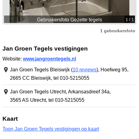
Gebruikersfoto Gezette tegels
1
/ 1
1 gebruikersfoto
Jan Groen Tegels vestigingen
Website:
www.jangroentegels.nl
Jan Groen Tegels Bleiswijk (
10 reviews
),
Hoefweg 95
,
2665 CC Bleiswijk
,
tel 010-5215055
Jan Groen Tegels Utrecht,
Arkansasdreef 34a
,
3565 AS Utrecht
,
tel 010-5215055
Kaart
Toon Jan Groen Tegels vestigingen op kaart