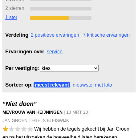
2 sterren
1 ster
Verdeling
:
2 positieve ervaringen
|
7 kritische ervaringen
Ervaringen over
:
service
Per vestiging
:
Sorteer op
:
meest relevant
,
nieuwste
,
met foto
“Niet doen”
MEVROUW VAN HEIJNINGEN
|
13 MRT
20
|
JAN GROEN TEGELS BLEISWIJK
Wij hebben de tegels gekocht bij Jan Groen
en na het uitzoeken de hoeveelheid laten berekenen.