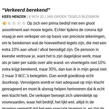
“Verkeerd berekend”
KEES HENZEN
|
4 NOV
20
|
JAN GROEN TEGELS BLEISWIJK
Op zich een prima bedrijf met een groot
assortiment aan mooie tegels. Echter tijdens de corona tijd
vraag je een verkoper om op basis van precieze tekeningen,
om te berekenen wat de hoeveelheid tegels zijn, die met een
extra 10% aan uitval / afval benodigd zijn. De persoon in
kwestie vertrouw je, want het is zijn dagelijkse werk, maar
als je later per saldo over alle wand- en vloertegels niet 10%
extra krijgt berekend, maar 30%, dan kan ik in mijn geval niet
2 maar 3 W.C.'s betegelen. Dan wordt goedkoop echt
duurkoop. Vervolgens wordt er niet adequaat op mijn klacht
gereageerd en moet ik alsnog helpen herinneren dat ik echt
een klacht heb. De verkoper beroept zich uiteindelijk op
voorwaarden, waar het bedrijf, het lijkt wel, altijd in de
levering vermeldt dat het een speciale levering is, en dat de