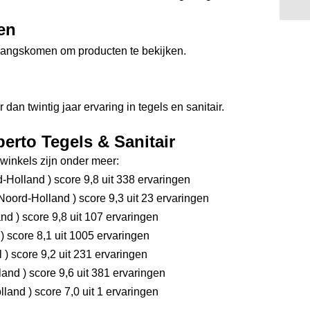
en
angskomen om producten te bekijken.
dan twintig jaar ervaring in tegels en sanitair.
erto Tegels & Sanitair
inkels zijn onder meer:
d-Holland
)
score 9,8
uit 338 ervaringen
Noord-Holland
)
score 9,3
uit 23 ervaringen
and
)
score 9,8
uit 107 ervaringen
d
)
score 8,1
uit 1005 ervaringen
l
)
score 9,2
uit 231 ervaringen
rland
)
score 9,6
uit 381 ervaringen
olland
)
score 7,0
uit 1 ervaringen