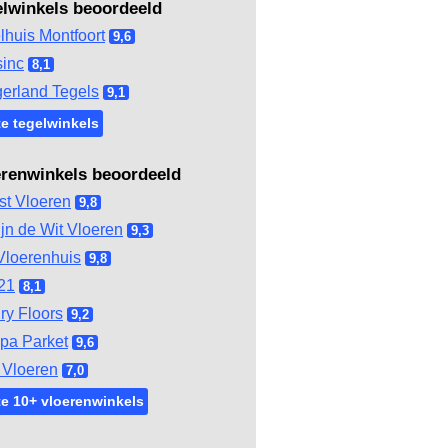
elwinkels beoordeeld
lhuis Montfoort
9,6
inc
8,1
gerland Tegels
9,1
e tegelwinkels
erenwinkels beoordeeld
st Vloeren
9,8
ijn de Wit Vloeren
9,3
Vloerenhuis
9,8
21
8,1
ry Floors
9,2
pa Parket
9,6
Vloeren
7,0
e 10+ vloerenwinkels