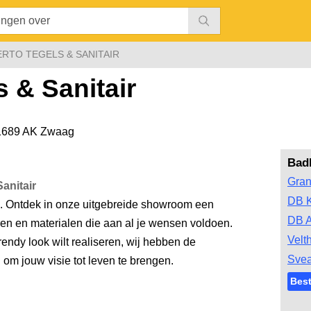
RTO TEGELS & SANITAIR
 & Sanitair
1689 AK Zwaag
Bad
Gran
anitair
DB 
. Ontdek in onze uitgebreide showroom een
DB A
euren en materialen die aan al je wensen voldoen.
Velt
rendy look wilt realiseren, wij hebben de
Svea
n om jouw visie tot leven te brengen.
Bes