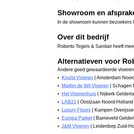
Showroom en afsprak
In de showroom kunnen bezoekers l
Over dit bedrijf
Roberto Tegels & Sanitair heeft meer 
Alternatieven voor Rob
Andere goed gewaardeerde vloerenw
•
Knulst Vloeren
(
Amsterdam Noor
•
Martijn de Wit Vloeren
(
Schagen 
•
Het Vloerenhuis
(
Nijkerk Gelderl
•
LAB21
(
Oostzaan Noord-Hollan
•
Luxury Floors
(
Kampen Overijsse
•
Europa Parket
(
Barneveld Gelde
•
J&M Vloeren
(
Leiderdorp Zuid-H