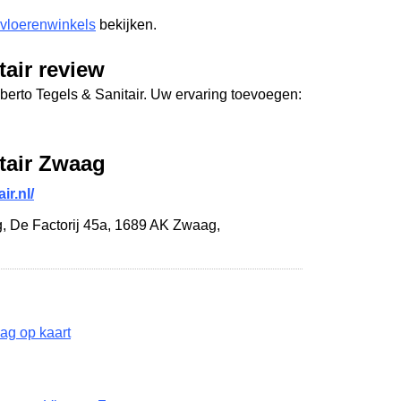
 vloerenwinkels
bekijken.
tair review
berto Tegels & Sanitair. Uw ervaring toevoegen:
tair Zwaag
ir.nl/
g,
De Factorij 45a
,
1689 AK Zwaag
,
ag op kaart