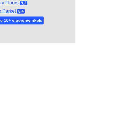
ry Floors
9,2
 Parket
8,4
e 10+ vloerenwinkels