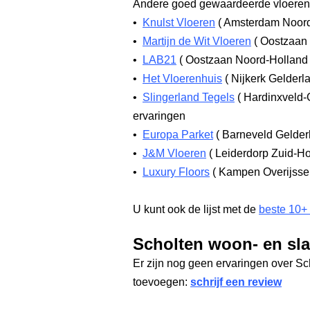
Andere goed gewaardeerde vloerenw
•
Knulst Vloeren
(
Amsterdam Noor
•
Martijn de Wit Vloeren
(
Oostzaan 
•
LAB21
(
Oostzaan Noord-Hollan
•
Het Vloerenhuis
(
Nijkerk Gelderl
•
Slingerland Tegels
(
Hardinxveld-
ervaringen
•
Europa Parket
(
Barneveld Gelde
•
J&M Vloeren
(
Leiderdorp Zuid-H
•
Luxury Floors
(
Kampen Overijsse
U kunt ook de lijst met de
beste 10+
Scholten woon- en sla
Er zijn nog geen ervaringen over Sc
toevoegen:
schrijf een review