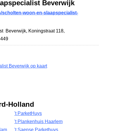
apspecialist Beverwijk
s/scholten-woon-en-slaapspecialist-
st Beverwijk,
Koningstraat 118
,
2449
list Beverwijk op kaart
rd-Holland
't ParketHuys
't Plankenhuis Haarlem
dam
't Saense Parkethuys