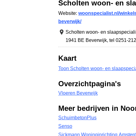
Scholten woon- en sla
Website:
woonspecialist.nl/winkel
beverwijk/
Scholten woon- en slaapspeciali
1941 BE Beverwijk
,
tel 0251-21
Kaart
Toon Scholten woon- en slaapspecia
Overzichtpagina's
Vloeren Beverwijk
Meer bedrijven in Noo
SchuimbetonPlus
Senso
Sickmann Woninginrichting Amster