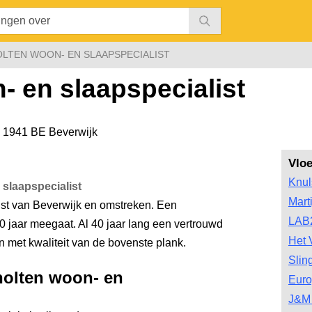
LTEN WOON- EN SLAAPSPECIALIST
- en slaapspecialist
,
1941 BE Beverwijk
Vlo
Knul
slaapspecialist
Mart
ist van Beverwijk en omstreken. Een
LAB
40 jaar meegaat. Al 40 jaar lang een vertrouwd
Het 
 met kwaliteit van de bovenste plank.
Slin
holten woon- en
Euro
J&M 