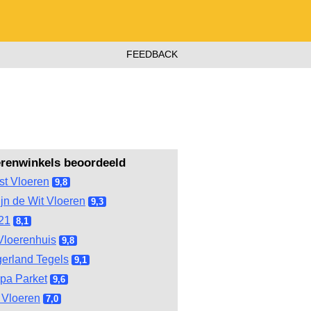
FEEDBACK
erenwinkels beoordeeld
st Vloeren
9,8
ijn de Wit Vloeren
9,3
21
8,1
Vloerenhuis
9,8
gerland Tegels
9,1
pa Parket
9,6
Vloeren
7,0