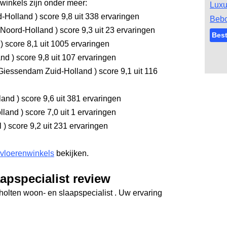
inkels zijn onder meer:
Luxu
d-Holland
)
score 9,8
uit 338 ervaringen
Bebo
Noord-Holland
)
score 9,3
uit 23 ervaringen
Best
d
)
score 8,1
uit 1005 ervaringen
and
)
score 9,8
uit 107 ervaringen
Giessendam Zuid-Holland
)
score 9,1
uit 116
rland
)
score 9,6
uit 381 ervaringen
olland
)
score 7,0
uit 1 ervaringen
l
)
score 9,2
uit 231 ervaringen
 vloerenwinkels
bekijken.
apspecialist review
holten woon- en slaapspecialist . Uw ervaring