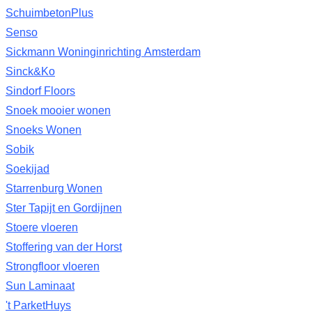
SchuimbetonPlus
Senso
Sickmann Woninginrichting Amsterdam
Sinck&Ko
Sindorf Floors
Snoek mooier wonen
Snoeks Wonen
Sobik
Soekijad
Starrenburg Wonen
Ster Tapijt en Gordijnen
Stoere vloeren
Stoffering van der Horst
Strongfloor vloeren
Sun Laminaat
't ParketHuys