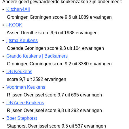
Andere goed gewaardeerde keukenzaken zijn onder meer:
•
Kitchen4All
Groningen Groningen
score 9,6
uit 1089 ervaringen
•
I-KOOK
Assen Drenthe
score 9,6
uit 1938 ervaringen
•
Ijtsma Keukens
Opende Groningen
score 9,3
uit 104 ervaringen
•
Grando Keukens | Badkamers
Groningen Groningen
score 9,2
uit 3380 ervaringen
•
DB Keukens
score 9,7
uit 2592 ervaringen
•
Voortman Keukens
Rijssen Overijssel
score 9,7
uit 695 ervaringen
•
DB Adee Keukens
Rijssen Overijssel
score 9,8
uit 292 ervaringen
•
Boer Staphorst
Staphorst Overijssel
score 9,5
uit 537 ervaringen