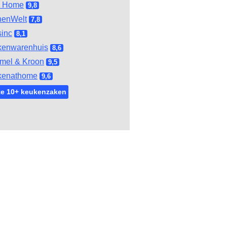
l Home
9,8
henWelt
7,8
inc
8,1
kenwarenhuis
8,6
mel & Kroon
9,5
kenathome
9,6
te 10+ keukenzaken