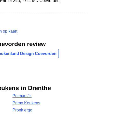
Printer 24d
,
7741 MD Coevorden
,
 op kaart
oevorden review
Keukenland Design Coevorden
eukens in Drenthe
Potman Jr.
Primo Keukens
Pronk ergo