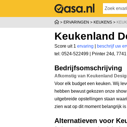
ERVARINGEN
KEUKENS
KEUK
Keukenland D
Score uit 1
ervaring
|
beschrijf uw er
tel: 0524-522499 |
Printer 24d
,
7741
Bedrijfsomschrijving
Afkomstig van Keukenland Desi
Voor elk budget een keuken. Wij le
hebben bewust gekozen onze showr
uitgebreide opstellingen staan waa
zien wat op dit moment belangrijk i
Alternatieven voor K