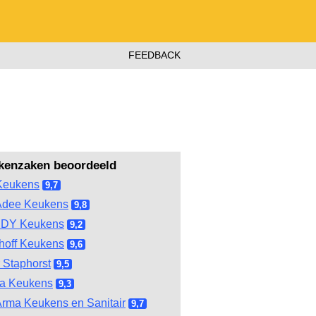
FEEDBACK
kenzaken beoordeeld
Keukens
9,7
Adee Keukens
9,8
DY Keukens
9,2
hoff Keukens
9,6
 Staphorst
9,5
ma Keukens
9,3
rma Keukens en Sanitair
9,7