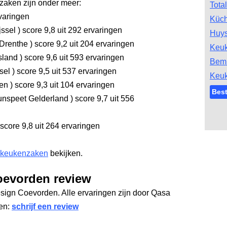
aken zijn onder meer:
Tota
varingen
Küc
jssel
)
score 9,8
uit 292 ervaringen
Huys
 Drenthe
)
score 9,2
uit 204 ervaringen
Keu
sland
)
score 9,6
uit 593 ervaringen
Bem
ssel
)
score 9,5
uit 537 ervaringen
Keu
gen
)
score 9,3
uit 104 ervaringen
Bes
nspeet Gelderland
)
score 9,7
uit 556
score 9,8
uit 264 ervaringen
 keukenzaken
bekijken.
oevorden review
sign Coevorden. Alle ervaringen zijn door Qasa
gen:
schrijf een review