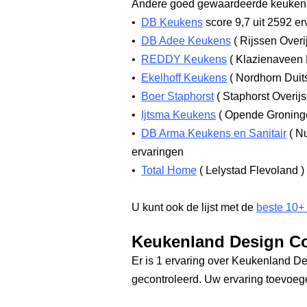
Andere goed gewaardeerde keukenz
•
DB Keukens
score 9,7
uit 2592 er
•
DB Adee Keukens
(
Rijssen Overi
•
REDDY Keukens
(
Klazienaveen
•
Ekelhoff Keukens
(
Nordhorn Duit
•
Boer Staphorst
(
Staphorst Overij
•
Ijtsma Keukens
(
Opende Gronin
•
DB Arma Keukens en Sanitair
(
Nu
ervaringen
•
Total Home
(
Lelystad Flevoland
)
U kunt ook de lijst met de
beste 10+
Keukenland Design C
Er is 1 ervaring over Keukenland De
gecontroleerd. Uw ervaring toevoe