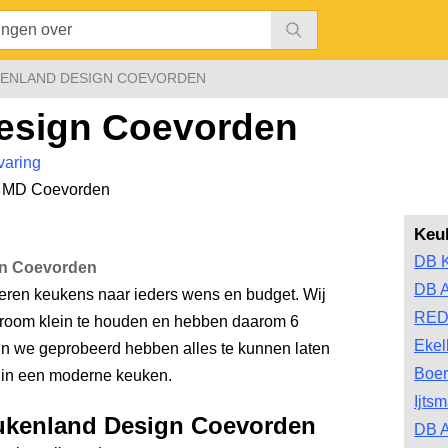
ENLAND DESIGN COEVORDEN
esign Coevorden
varing
 MD Coevorden
Keu
DB 
gn Coevorden
DB 
veren keukens naar ieders wens en budget. Wij
RED
oom klein te houden en hebben daarom 6
Ekel
rin we geprobeerd hebben alles te kunnen laten
Boer
s in een moderne keuken.
Ijts
eukenland Design Coevorden
DB A