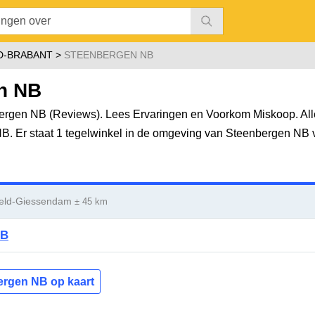
-BRABANT
STEENBERGEN NB
n NB
ergen NB (Reviews). Lees Ervaringen en Voorkom Miskoop. All
 NB. Er staat 1 tegelwinkel in de omgeving van Steenbergen NB 
veld-Giessendam
± 45 km
NB
bergen NB op kaart