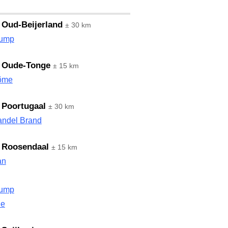
 Oud-Beijerland
± 30 km
Dump
s Oude-Tonge
± 15 km
õme
 Poortugaal
± 30 km
andel Brand
 Roosendaal
± 15 km
an
Dump
le