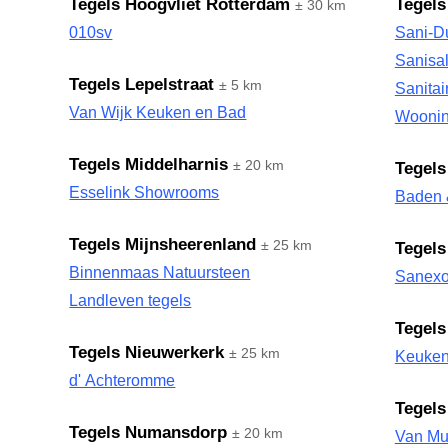
Tegels Hoogvliet Rotterdam
Tegels
± 30 km
010sv
Sani-
Sanisa
Tegels Lepelstraat
± 5 km
Sanita
Van Wijk Keuken en Bad
Wooni
Tegels Middelharnis
± 20 km
Tegels
Esselink Showrooms
Baden 
Tegels Mijnsheerenland
± 25 km
Tegel
Binnenmaas Natuursteen
Sanex
Landleven tegels
Tegel
Tegels Nieuwerkerk
± 25 km
Keuken
d' Achteromme
Tegels
Tegels Numansdorp
± 20 km
Van Mu