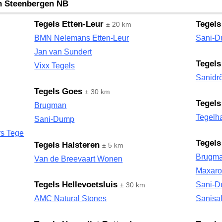
an Steenbergen NB
Tegels Etten-Leur
Tegels
± 20 km
BMN Nelemans Etten-Leur
Sani-
Jan van Sundert
Tegel
Vixx Tegels
Sanidr
Tegels Goes
± 30 km
Tegels
Brugman
Tegelh
Sani-Dump
s Tegels
Tegels
Tegels Halsteren
± 5 km
Brugm
Van de Breevaart Wonen
Maxaro
Tegels Hellevoetsluis
Sani-
± 30 km
AMC Natural Stones
Sanisa