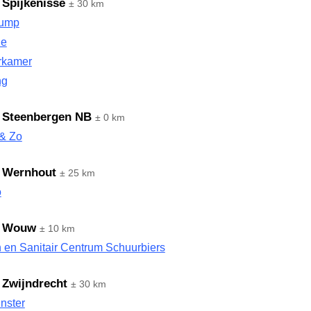
 Spijkenisse
± 30 km
Dump
le
irkamer
ng
 Steenbergen NB
± 0 km
& Zo
s Wernhout
± 25 km
o
s Wouw
± 10 km
 en Sanitair Centrum Schuurbiers
 Zwijndrecht
± 30 km
nster