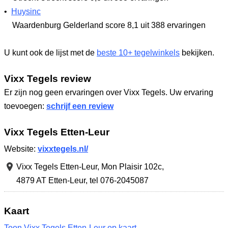
•
Huysinc
Waardenburg Gelderland
score 8,1
uit 388 ervaringen
U kunt ook de lijst met de
beste 10+ tegelwinkels
bekijken.
Vixx Tegels review
Er zijn nog geen ervaringen over Vixx Tegels. Uw ervaring
toevoegen:
schrijf een review
Vixx Tegels Etten-Leur
Website:
vixxtegels.nl/
Vixx Tegels Etten-Leur,
Mon Plaisir 102c
,
4879 AT Etten-Leur
,
tel 076-2045087
Kaart
Toon Vixx Tegels Etten-Leur op kaart