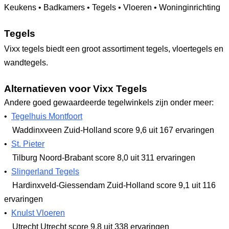
Keukens • Badkamers • Tegels • Vloeren • Woninginrichting
Tegels
Vixx tegels biedt een groot assortiment tegels, vloertegels en
wandtegels.
Alternatieven voor Vixx Tegels
Andere goed gewaardeerde tegelwinkels zijn onder meer:
•
Tegelhuis Montfoort
Waddinxveen Zuid-Holland
score 9,6
uit 167 ervaringen
•
St. Pieter
Tilburg Noord-Brabant
score 8,0
uit 311 ervaringen
•
Slingerland Tegels
Hardinxveld-Giessendam Zuid-Holland
score 9,1
uit 116
ervaringen
•
Knulst Vloeren
Utrecht Utrecht
score 9,8
uit 338 ervaringen