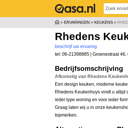
ERVARINGEN
KEUKENS
RHED
Rhedens Keu
beschrijf uw ervaring
tel: 06-21398885 |
Groenestraat 46
,
Bedrijfsomschrijving
Afkomstig van Rhedens Keuken
Een design keuken, moderne keuken 
Rhedens Keukenhuys vindt u altijd de 
ieder type woning en voor ieder for
Graag laten wij u in onze keuken
topmerken.