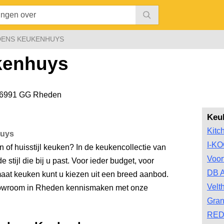
ENS KEUKENHUYS
kenhuys
6991 GG Rheden
Keu
Kitc
huys
I-K
of huisstijl keuken? In de keukencollectie van
Voor
stijl die bij u past. Voor ieder budget, voor
DB A
maat keuken kunt u kiezen uit een breed aanbod.
Velt
showroom in Rheden kennismaken met onze
Gran
RED