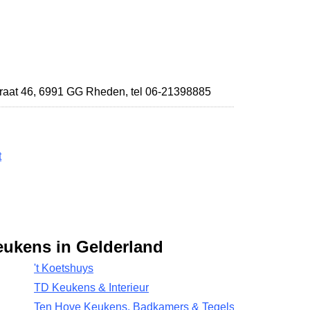
raat 46
,
6991 GG Rheden
,
tel 06-21398885
t
eukens in Gelderland
't Koetshuys
TD Keukens & Interieur
Ten Hove Keukens, Badkamers & Tegels