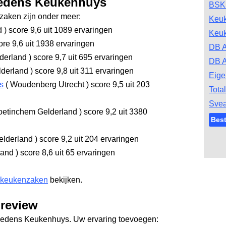
hedens Keukenhuys
BSK
aken zijn onder meer:
Keu
d
)
score 9,6
uit 1089 ervaringen
Keu
re 9,6
uit 1938 ervaringen
DB 
derland
)
score 9,7
uit 695 ervaringen
DB A
lderland
)
score 9,8
uit 311 ervaringen
Eige
s
(
Woudenberg Utrecht
)
score 9,5
uit 203
Tota
Svea
etinchem Gelderland
)
score 9,2
uit 3380
Bes
elderland
)
score 9,2
uit 204 ervaringen
land
)
score 8,6
uit 65 ervaringen
 keukenzaken
bekijken.
review
Rhedens Keukenhuys. Uw ervaring toevoegen: