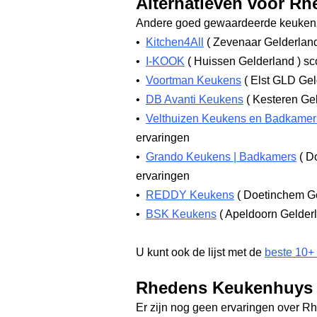
Alternatieven voor R
Andere goed gewaardeerde keukenz
•
Kitchen4All
(
Zevenaar Gelderlan
•
I-KOOK
(
Huissen Gelderland
)
sco
•
Voortman Keukens
(
Elst GLD Gel
•
DB Avanti Keukens
(
Kesteren Ge
•
Velthuizen Keukens en Badkamer
ervaringen
•
Grando Keukens | Badkamers
(
Do
ervaringen
•
REDDY Keukens
(
Doetinchem G
•
BSK Keukens
(
Apeldoorn Gelder
U kunt ook de lijst met de
beste 10+
Rhedens Keukenhuys 
Er zijn nog geen ervaringen over 