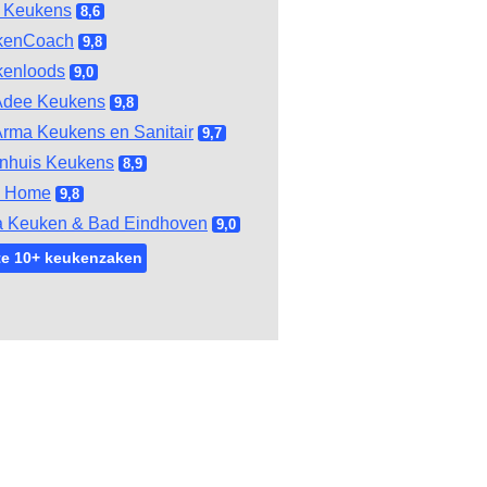
 Keukens
8,6
kenCoach
9,8
kenloods
9,0
Adee Keukens
9,8
rma Keukens en Sanitair
9,7
nhuis Keukens
8,9
l Home
9,8
 Keuken & Bad Eindhoven
9,0
te 10+ keukenzaken