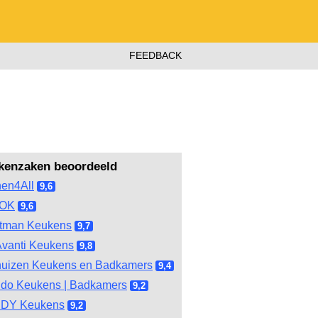
FEEDBACK
kenzaken beoordeeld
hen4All
9,6
OOK
9,6
tman Keukens
9,7
vanti Keukens
9,8
huizen Keukens en Badkamers
9,4
do Keukens | Badkamers
9,2
DY Keukens
9,2