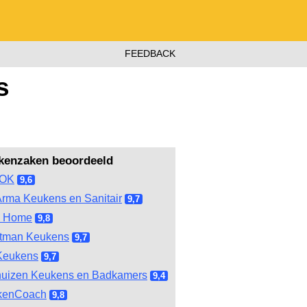
FEEDBACK
s
kenzaken beoordeeld
OOK
9,6
rma Keukens en Sanitair
9,7
l Home
9,8
tman Keukens
9,7
Keukens
9,7
huizen Keukens en Badkamers
9,4
kenCoach
9,8