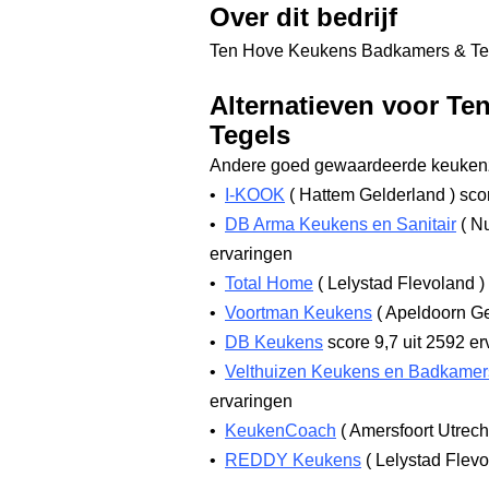
Over dit bedrijf
Ten Hove Keukens Badkamers & Tegel
Alternatieven voor T
Tegels
Andere goed gewaardeerde keukenz
•
I-KOOK
(
Hattem Gelderland
)
scor
•
DB Arma Keukens en Sanitair
(
Nu
ervaringen
•
Total Home
(
Lelystad Flevoland
)
•
Voortman Keukens
(
Apeldoorn G
•
DB Keukens
score 9,7
uit 2592 er
•
Velthuizen Keukens en Badkamer
ervaringen
•
KeukenCoach
(
Amersfoort Utrec
•
REDDY Keukens
(
Lelystad Flev