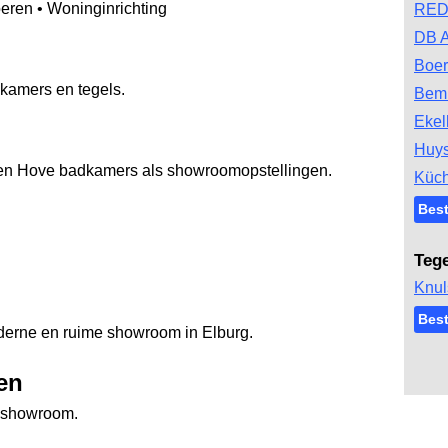
eren • Woninginrichting
RED
DB 
Boer
dkamers en tegels.
Bem
Ekel
Huys
 Ten Hove badkamers als showroomopstellingen.
Küc
Bes
Teg
Knul
Best
derne en ruime showroom in Elburg.
en
e showroom.