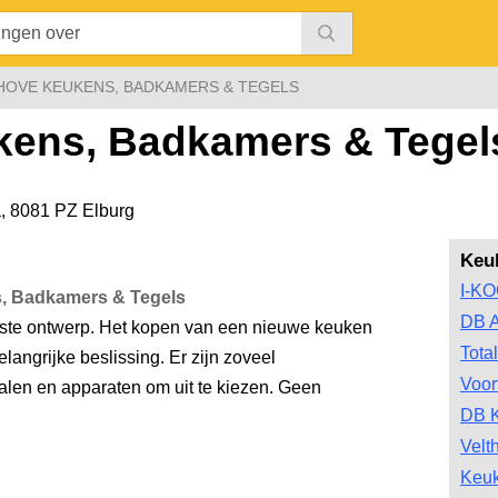
HOVE KEUKENS, BADKAMERS & TEGELS
kens, Badkamers & Tegel
a
,
8081 PZ Elburg
Keu
I-K
, Badkamers & Tegels
DB A
ste ontwerp. Het kopen van een nieuwe keuken
Tota
angrijke beslissing. Er zijn zoveel
Voor
rialen en apparaten om uit te kiezen. Geen
DB 
Velt
Keu