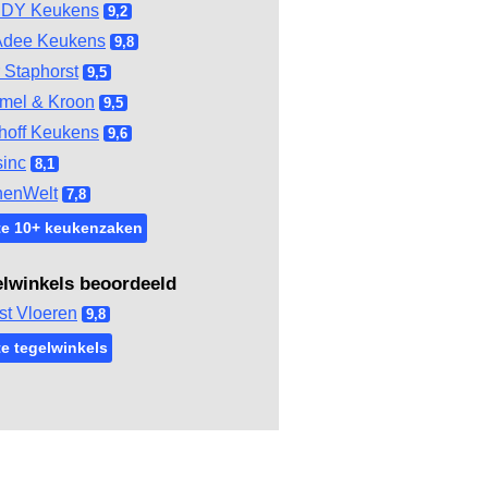
DY Keukens
9,2
Adee Keukens
9,8
 Staphorst
9,5
mel & Kroon
9,5
hoff Keukens
9,6
inc
8,1
henWelt
7,8
te 10+ keukenzaken
elwinkels beoordeeld
st Vloeren
9,8
e tegelwinkels