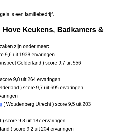
s is een familiebedrijf.
en Hove Keukens, Badkamers &
aken zijn onder meer:
e 9,6
uit 1938 ervaringen
nspeet Gelderland
)
score 9,7
uit 556
score 9,8
uit 264 ervaringen
elderland
)
score 9,7
uit 695 ervaringen
varingen
s
(
Woudenberg Utrecht
)
score 9,5
uit 203
ht
)
score 9,8
uit 187 ervaringen
oland
)
score 9,2
uit 204 ervaringen