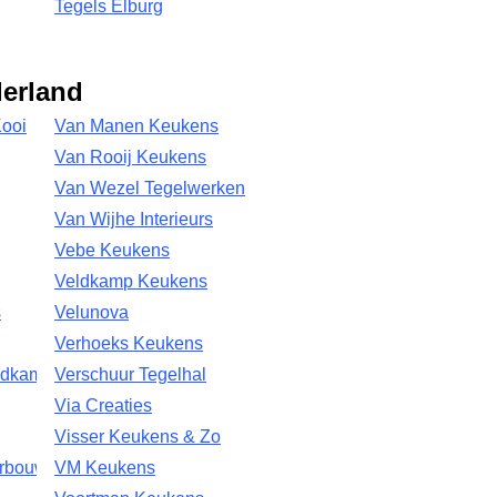
Tegels Elburg
derland
Kooi
Van Manen Keukens
Van Rooij Keukens
Van Wezel Tegelwerken
Van Wijhe Interieurs
Vebe Keukens
Veldkamp Keukens
s
Velunova
Verhoeks Keukens
adkamers
Verschuur Tegelhal
Via Creaties
Visser Keukens & Zo
urbouw
VM Keukens