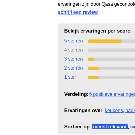
ervaringen zijn door Qasa gecontro
schrijf een review
Bekijk ervaringen per score:
5 sterren
4 sterren
3 sterren
2 sterren
1 ster
Verdeling
:
6 positieve ervaringe
Ervaringen over
:
keukens
,
bad
Sorteer op
:
meest relevant
,
ni