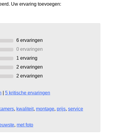
leerd. Uw ervaring toevoegen:
6
ervaringen
0 ervaringen
1
ervaring
2
ervaringen
2
ervaringen
n
|
5 kritische ervaringen
kamers
,
kwaliteit
,
montage
,
prijs
,
service
euwste
,
met foto