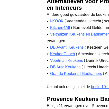
Alternatieven voor P
en Interieurs
Andere goed gewaardeerde keukenz
•
I-KOOK
(
Veenendaal Utrecht
)
sco
•
Kitchen4All
(
Barneveld Gelderla
•
Velthuizen Keukens en Badkamer
ervaringen
•
DB Avanti Keukens
(
Kesteren Ge
•
KeukenCoach
(
Amersfoort Utrec
•
Voortman Keukens
(
Bunnik Utrec
•
DB Artic Keukens
(
Utrecht Utrech
•
Grando Keukens | Badkamers
(
Am
U kunt ook de lijst met de
beste 10+
Provence Keukens Bad
Er zijn 11 ervaringen over Provence