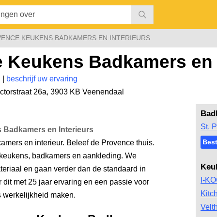
ENCE KEUKENS BADKAMERS EN INTERIEURS
 Keukens Badkamers en I
n
|
beschrijf uw ervaring
ctorstraat 26a
,
3903 KB Veenendaal
Bad
St. P
 Badkamers en Interieurs
Bes
mers en interieur. Beleef de Provence thuis.
 keukens, badkamers en aankleding. We
Keu
teriaal en gaan verder dan de standaard in
I-K
dit met 25 jaar ervaring en een passie voor
Kitc
werkelijkheid maken.
Velt