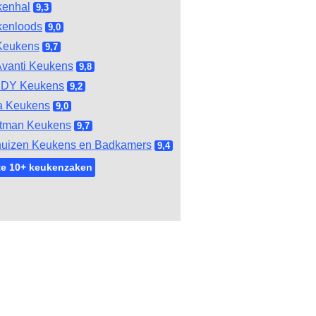
kenhal
9,3
kenloods
9,0
Keukens
9,7
vanti Keukens
9,8
DY Keukens
9,2
a Keukens
9,0
tman Keukens
9,7
huizen Keukens en Badkamers
9,4
te 10+ keukenzaken