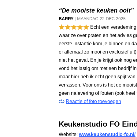
“De mooiste keuken ooit”
BARRY
|
MAANDAG
22 DEC
2025
Echt een verademing 
waar ze over praten en het advies 
eerste instantie kom je binnen en dan
er allemaal zo mooi en exclusief ui
niet het geval. En je krijgt ook nog
vond het lastig om met een bedrijf 
maar hier heb ik echt geen spijt van.
verrassen. Voor ons is het de moois
geen nalevering of fouten (ook heel fi
Reactie of foto toevoegen
Keukenstudio FO Ein
Website:
www.keukenstudio-fo.nl/