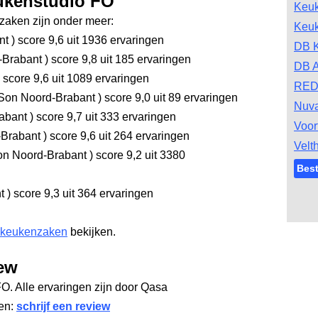
eukenstudio FO
Keu
aken zijn onder meer:
Keu
nt
)
score 9,6
uit 1936 ervaringen
DB 
-Brabant
)
score 9,8
uit 185 ervaringen
DB A
score 9,6
uit 1089 ervaringen
RED
Son Noord-Brabant
)
score 9,0
uit 89 ervaringen
Nuv
abant
)
score 9,7
uit 333 ervaringen
Voor
-Brabant
)
score 9,6
uit 264 ervaringen
Velt
n Noord-Brabant
)
score 9,2
uit 3380
Bes
nt
)
score 9,3
uit 364 ervaringen
 keukenzaken
bekijken.
ew
FO. Alle ervaringen zijn door Qasa
gen:
schrijf een review