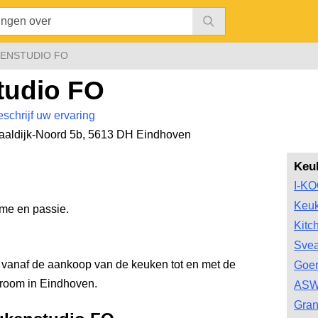
ENSTUDIO FO
tudio FO
eschrijf uw ervaring
aldijk-Noord 5b
,
5613 DH Eindhoven
Keu
I-K
Keu
me en passie.
Kitc
Svea
 vanaf de aankoop van de keuken tot en met de
Goe
wroom in Eindhoven.
ASW
Gran