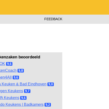
FEEDBACK
kenzaken beoordeeld
OOK
9,6
kenCoach
9,8
hen4All
9,6
 Keuken & Bad Eindhoven
9,0
rgen Keukens
9,7
A Keukens
9,6
do Keukens | Badkamers
9,2