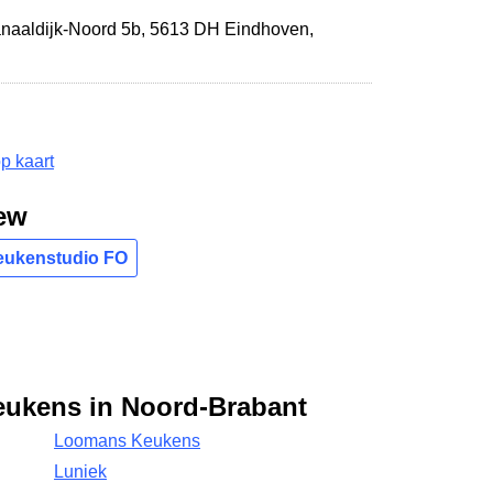
naaldijk-Noord 5b
,
5613 DH Eindhoven
,
p kaart
ew
Keukenstudio FO
eukens in Noord-Brabant
Loomans Keukens
Luniek