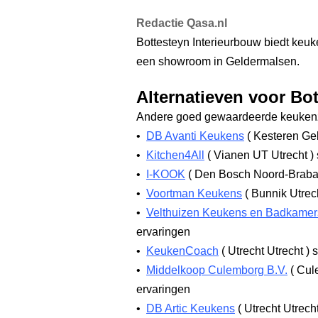
Redactie Qasa.nl
Bottesteyn Interieurbouw biedt keuke
een showroom in Geldermalsen.
Alternatieven voor Bo
Andere goed gewaardeerde keukenz
•
DB Avanti Keukens
(
Kesteren Ge
•
Kitchen4All
(
Vianen UT Utrecht
)
•
I-KOOK
(
Den Bosch Noord-Brab
•
Voortman Keukens
(
Bunnik Utrec
•
Velthuizen Keukens en Badkamer
ervaringen
•
KeukenCoach
(
Utrecht Utrecht
)
s
•
Middelkoop Culemborg B.V.
(
Cule
ervaringen
•
DB Artic Keukens
(
Utrecht Utrech