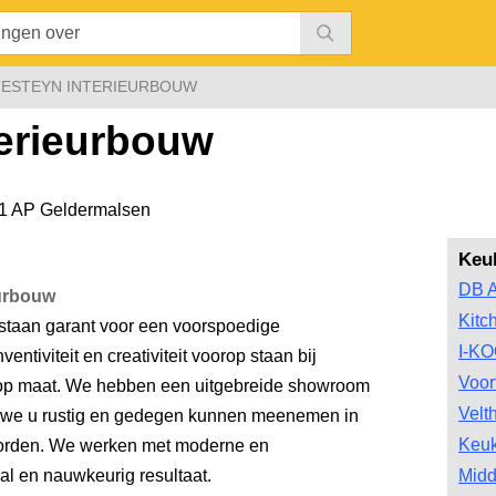
ESTEYN INTERIEURBOUW
terieurbouw
1 AP Geldermalsen
Keu
DB A
eurbouw
Kitc
 staan garant voor een voorspoedige
I-K
ventiviteit en creativiteit voorop staan bij
Voor
 op maat. We hebben een uitgebreide showroom
Velt
r we u rustig en gedegen kunnen meenemen in
Keu
worden. We werken met moderne en
al en nauwkeurig resultaat.
Midd