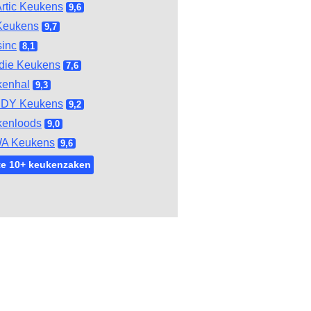
rtic Keukens
9,6
Keukens
9,7
inc
8,1
die Keukens
7,6
kenhal
9,3
DY Keukens
9,2
kenloods
9,0
A Keukens
9,6
te 10+ keukenzaken