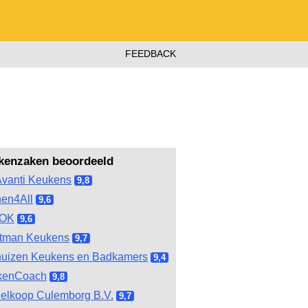
FEEDBACK
kenzaken beoordeeld
vanti Keukens
9,8
hen4All
9,6
OOK
9,6
tman Keukens
9,7
huizen Keukens en Badkamers
9,4
kenCoach
9,8
elkoop Culemborg B.V.
9,7