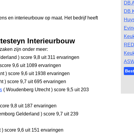
DB A
DB 
ns en interieurbouw op maat. Het bedrijf heeft
Huys
Evin
Keu
ttesteyn Interieurbouw
RED
aken zijn onder meer:
Keu
lderland
)
score 9,8
uit 311 ervaringen
ASW
score 9,6
uit 1089 ervaringen
Bes
ant
)
score 9,6
uit 1938 ervaringen
ht
)
score 9,7
uit 695 ervaringen
s
(
Woudenberg Utrecht
)
score 9,5
uit 203
core 9,8
uit 187 ervaringen
mborg Gelderland
)
score 9,7
uit 239
t
)
score 9,6
uit 151 ervaringen