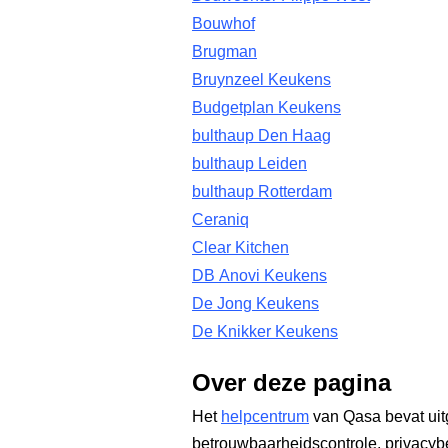
Bouwhof
Brugman
Bruynzeel Keukens
Budgetplan Keukens
bulthaup Den Haag
bulthaup Leiden
bulthaup Rotterdam
Ceraniq
Clear Kitchen
DB Anovi Keukens
De Jong Keukens
De Knikker Keukens
Over deze pagina
Het
helpcentrum
van Qasa bevat uit
betrouwbaarheidscontrole, privacyb