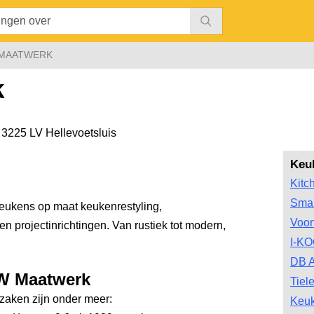
 MAATWERK
k
,
3225 LV Hellevoetsluis
Keu
Kitc
Smar
n keukens op maat keukenrestyling,
Voor
n projectinrichtingen. Van rustiek tot modern,
I-K
DB A
JW Maatwerk
Tiel
aken zijn onder meer:
Keu