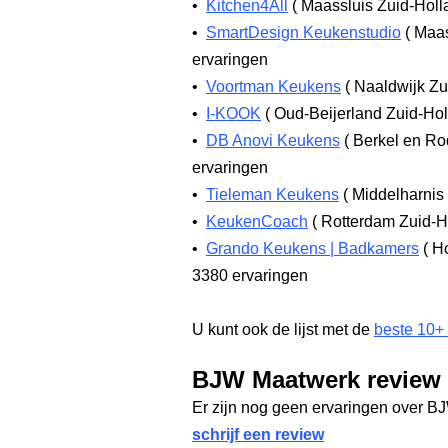
•
Kitchen4All
(
Maassluis Zuid-Hol
•
SmartDesign Keukenstudio
(
Maas
ervaringen
•
Voortman Keukens
(
Naaldwijk Zu
•
I-KOOK
(
Oud-Beijerland Zuid-Ho
•
DB Anovi Keukens
(
Berkel en Ro
ervaringen
•
Tieleman Keukens
(
Middelharnis
•
KeukenCoach
(
Rotterdam Zuid-H
•
Grando Keukens | Badkamers
(
Ho
3380 ervaringen
U kunt ook de lijst met de
beste 10+
BJW Maatwerk review
Er zijn nog geen ervaringen over B
schrijf een review