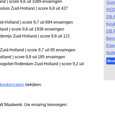
land
)
score 9,6
uit 1089 ervaringen
Gran
sluis Zuid-Holland
)
score 9,8
uit 427
RED
DB A
id-Holland
)
score 9,7
uit 694 ervaringen
Keu
lland
)
score 9,6
uit 1936 ervaringen
DB 
denrijs Zuid-Holland
)
score 9,8
uit 121
Bem
Eige
 Zuid-Holland
)
score 9,7
uit 95 ervaringen
Nolt
olland
)
score 9,8
uit 185 ervaringen
Bes
ogvliet Rotterdam Zuid-Holland
)
score 9,2
uit
 keukenzaken
bekijken.
JW Maatwerk. Uw ervaring toevoegen: