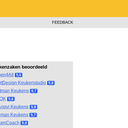
FEEDBACK
kenzaken beoordeeld
hen4All
9,6
tDesign Keukenstudio
9,8
tman Keukens
9,7
OOK
9,6
novi Keukens
9,8
eman Keukens
9,7
kenCoach
9,8