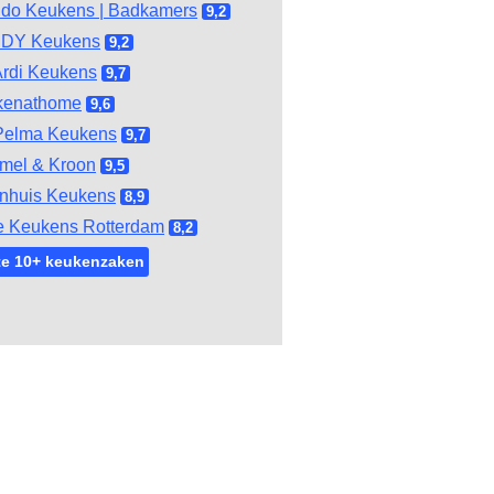
do Keukens | Badkamers
9,2
DY Keukens
9,2
rdi Keukens
9,7
kenathome
9,6
Pelma Keukens
9,7
mel & Kroon
9,5
nhuis Keukens
8,9
e Keukens Rotterdam
8,2
te 10+ keukenzaken