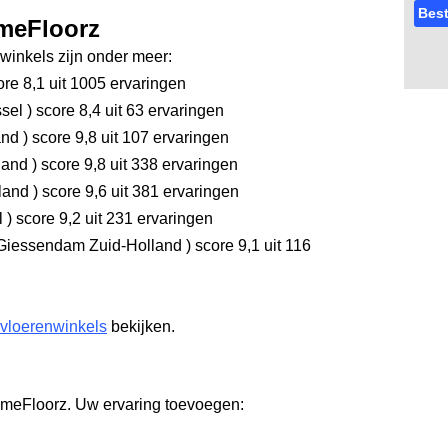
Best
omeFloorz
inkels zijn onder meer:
re 8,1
uit 1005 ervaringen
ssel
)
score 8,4
uit 63 ervaringen
and
)
score 9,8
uit 107 ervaringen
land
)
score 9,8
uit 338 ervaringen
rland
)
score 9,6
uit 381 ervaringen
l
)
score 9,2
uit 231 ervaringen
Giessendam Zuid-Holland
)
score 9,1
uit 116
 vloerenwinkels
bekijken.
omeFloorz. Uw ervaring toevoegen: