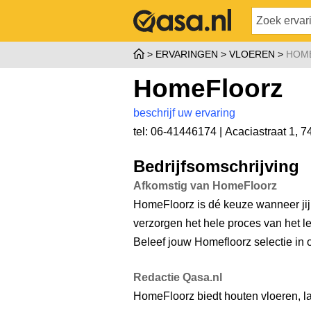
ERVARINGEN
VLOEREN
HOM
HomeFloorz
beschrijf uw ervaring
tel: 06-41446174 |
Acaciastraat 1
,
7
Bedrijfsomschrijving
Afkomstig van HomeFloorz
HomeFloorz is dé keuze wanneer jij 
verzorgen het hele proces van het le
Beleef jouw Homefloorz selectie in
Redactie Qasa.nl
HomeFloorz biedt houten vloeren, l