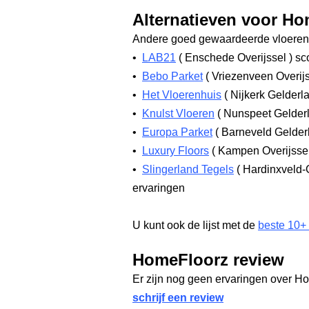
Alternatieven voor H
Andere goed gewaardeerde vloerenw
•
LAB21
(
Enschede Overijssel
)
sco
•
Bebo Parket
(
Vriezenveen Overij
•
Het Vloerenhuis
(
Nijkerk Gelderl
•
Knulst Vloeren
(
Nunspeet Gelder
•
Europa Parket
(
Barneveld Gelde
•
Luxury Floors
(
Kampen Overijsse
•
Slingerland Tegels
(
Hardinxveld-
ervaringen
U kunt ook de lijst met de
beste 10+
HomeFloorz review
Er zijn nog geen ervaringen over H
schrijf een review