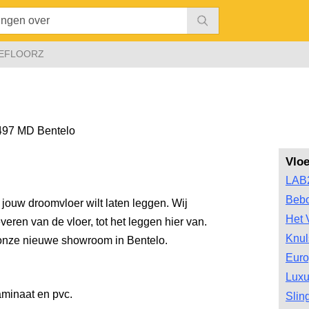
EFLOORZ
497 MD Bentelo
Vlo
LAB
Bebo
jouw droomvloer wilt laten leggen. Wij
Het 
veren van de vloer, tot het leggen hier van.
Knul
 onze nieuwe showroom in Bentelo.
Euro
Luxu
aminaat en pvc.
Slin