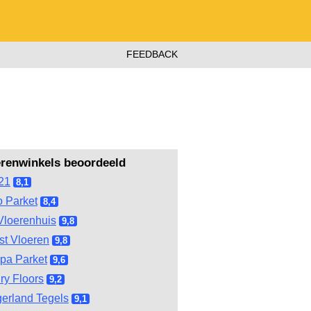
FEEDBACK
erenwinkels beoordeeld
21
8,1
 Parket
8,4
Vloerenhuis
9,8
st Vloeren
9,8
pa Parket
9,6
ry Floors
9,2
gerland Tegels
9,1