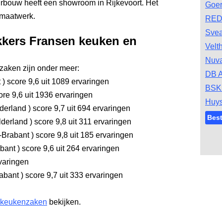
rbouw heeft een showroom in Rijkevoort. Het
Goe
n maatwerk.
RED
Svea
kkers Fransen keuken en
Velt
Nuv
aken zijn onder meer:
DB A
t
)
score 9,6
uit 1089 ervaringen
BSK
re 9,6
uit 1936 ervaringen
Huys
derland
)
score 9,7
uit 694 ervaringen
Bes
lderland
)
score 9,8
uit 311 ervaringen
-Brabant
)
score 9,8
uit 185 ervaringen
abant
)
score 9,6
uit 264 ervaringen
varingen
abant
)
score 9,7
uit 333 ervaringen
 keukenzaken
bekijken.