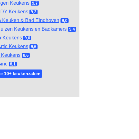
rgen Keukens
9,7
DY Keukens
9,2
 Keuken & Bad Eindhoven
9,0
huizen Keukens en Badkamers
9,4
a Keukens
9,0
rtic Keukens
9,6
 Keukens
8,6
inc
8,1
te 10+ keukenzaken