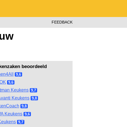
FEEDBACK
ouw
kenzaken beoordeeld
hen4All
9,6
OOK
9,6
tman Keukens
9,7
vanti Keukens
9,8
kenCoach
9,8
A Keukens
9,6
Keukens
9,7