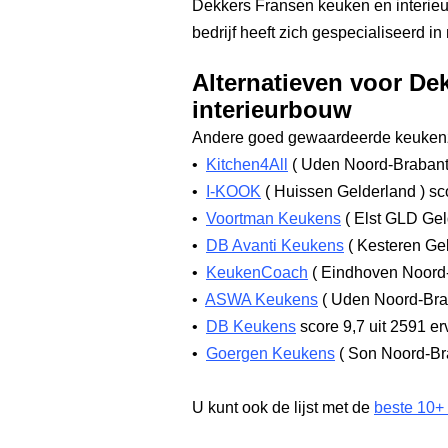
Dekkers Fransen keuken en interieu
bedrijf heeft zich gespecialiseerd i
Alternatieven voor De
interieurbouw
Andere goed gewaardeerde keukenz
•
Kitchen4All
(
Uden Noord-Braban
•
I-KOOK
(
Huissen Gelderland
)
sco
•
Voortman Keukens
(
Elst GLD Gel
•
DB Avanti Keukens
(
Kesteren Ge
•
KeukenCoach
(
Eindhoven Noord
•
ASWA Keukens
(
Uden Noord-Br
•
DB Keukens
score 9,7
uit 2591 er
•
Goergen Keukens
(
Son Noord-Br
U kunt ook de lijst met de
beste 10+