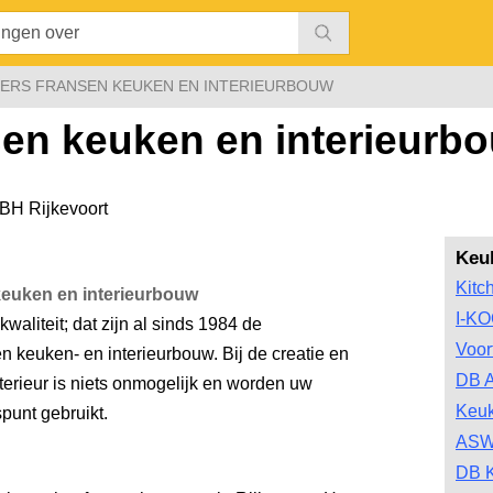
ERS FRANSEN KEUKEN EN INTERIEURBOUW
en keuken en interieurb
BH Rijkevoort
Keu
Kitc
euken en interieurbouw
I-K
waliteit; dat zijn al sinds 1984 de
Voor
 keuken- en interieurbouw. Bij de creatie en
DB A
terieur is niets onmogelijk en worden uw
Keu
punt gebruikt.
ASW
DB 