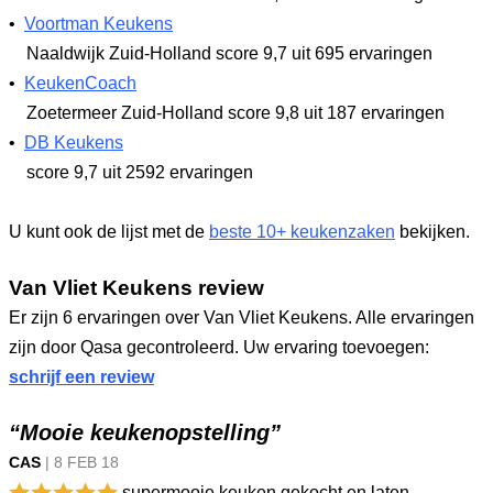
•
Voortman Keukens
Naaldwijk Zuid-Holland
score 9,7
uit 695 ervaringen
•
KeukenCoach
Zoetermeer Zuid-Holland
score 9,8
uit 187 ervaringen
•
DB Keukens
score 9,7
uit 2592 ervaringen
U kunt ook de lijst met de
beste 10+ keukenzaken
bekijken.
Van Vliet Keukens review
Er zijn 6 ervaringen over Van Vliet Keukens. Alle ervaringen
zijn door Qasa gecontroleerd. Uw ervaring toevoegen:
schrijf een review
“Mooie keukenopstelling”
CAS
|
8 FEB
18
supermooie keuken gekocht en laten