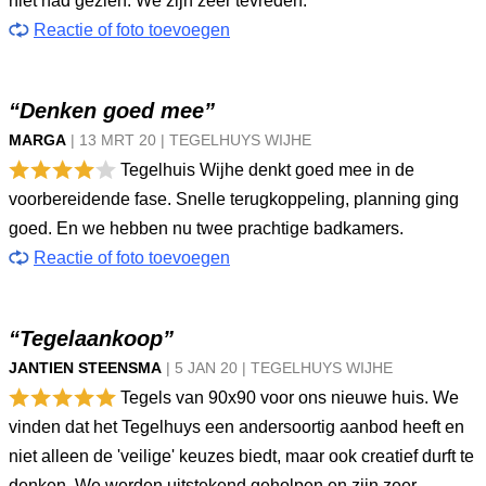
niet had gezien. We zijn zeer tevreden.
Reactie of foto toevoegen
“Denken goed mee”
MARGA
|
13 MRT
20
|
TEGELHUYS WIJHE
Tegelhuis Wijhe denkt goed mee in de
voorbereidende fase. Snelle terugkoppeling, planning ging
goed. En we hebben nu twee prachtige badkamers.
Reactie of foto toevoegen
“Tegelaankoop”
JANTIEN STEENSMA
|
5 JAN
20
|
TEGELHUYS WIJHE
Tegels van 90x90 voor ons nieuwe huis. We
vinden dat het Tegelhuys een andersoortig aanbod heeft en
niet alleen de 'veilige' keuzes biedt, maar ook creatief durft te
denken. We werden uitstekend geholpen en zijn zeer