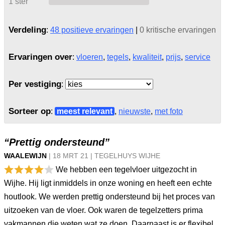
1 ster
Verdeling
:
48 positieve ervaringen
|
0 kritische ervaringen
Ervaringen over
:
vloeren
,
tegels
,
kwaliteit
,
prijs
,
service
Per vestiging
:
Sorteer op
:
meest relevant
,
nieuwste
,
met foto
“Prettig ondersteund”
WAALEWIJN
|
18 MRT
21
|
TEGELHUYS WIJHE
We hebben een tegelvloer uitgezocht in
Wijhe. Hij ligt inmiddels in onze woning en heeft een echte
houtlook. We werden prettig ondersteund bij het proces van
uitzoeken van de vloer. Ook waren de tegelzetters prima
vakmannen die weten wat ze doen. Daarnaast is er flexibel