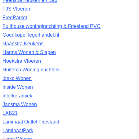
Feenstra Keuken en Bad
FJS Vloeren
FredParket
Fullhouse woninginrichting & Friesland PVC
Goedkope Tegelhandel.nl
Haanstra Keukens
Harms Wonen & Slapen
Hoekstra Vloeren
Huitema Woninginrichters
Ideko Wonen
Inside Wonen
Interkeramiek
Jansma Wonen
LAB21
Laminaat Outlet Friesland
LaminaatPark