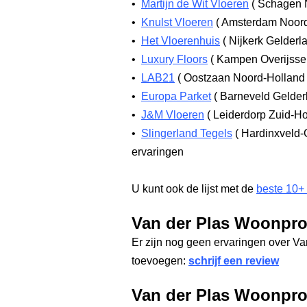
•
Martijn de Wit Vloeren
(
Schagen 
•
Knulst Vloeren
(
Amsterdam Noor
•
Het Vloerenhuis
(
Nijkerk Gelderl
•
Luxury Floors
(
Kampen Overijsse
•
LAB21
(
Oostzaan Noord-Hollan
•
Europa Parket
(
Barneveld Gelde
•
J&M Vloeren
(
Leiderdorp Zuid-H
•
Slingerland Tegels
(
Hardinxveld-
ervaringen
U kunt ook de lijst met de
beste 10+
Van der Plas Woonpro
Er zijn nog geen ervaringen over V
toevoegen:
schrijf een review
Van der Plas Woonpro