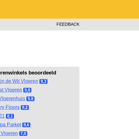
FEEDBACK
erenwinkels beoordeeld
ijn de Wit Vloeren
9,3
st Vloeren
9,8
Vloerenhuis
9,8
ry Floors
9,2
21
8,1
pa Parket
9,6
Vloeren
7,0