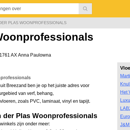
DER PLAS WOONPROFESSIONALS
Woonprofessionals
1761 AX Anna Paulowna
Vlo
Mart
professionals
Knul
uit Breezand ben je op het juiste adres voor
Het 
urgebied van verf, behang,
Luxu
loeren, zoals PVC, laminaat, vinyl en tapijt.
LAB
n der Plas Woonprofessionals
Euro
inkels zijn onder meer:
J&M 