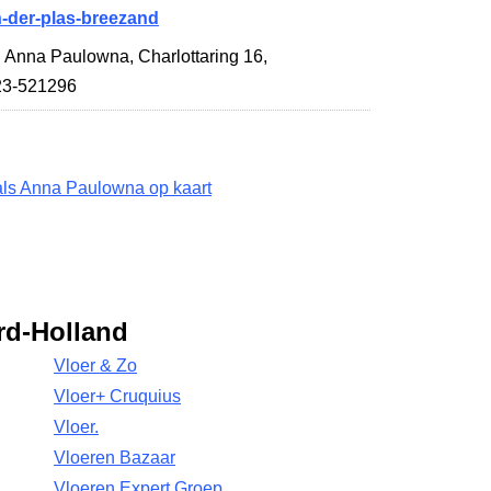
der-plas-breezand
s Anna Paulowna,
Charlottaring 16
,
223-521296
ls Anna Paulowna op kaart
rd-Holland
Vloer & Zo
Vloer+ Cruquius
Vloer.
Vloeren Bazaar
Vloeren Expert Groep