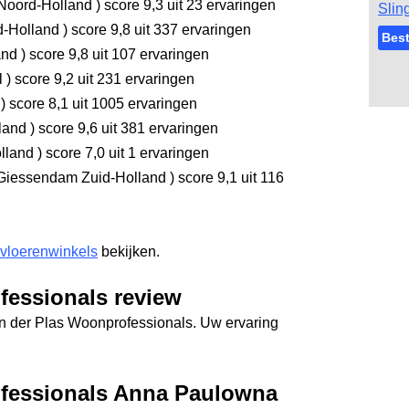
Noord-Holland
)
score 9,3
uit 23 ervaringen
Slin
d-Holland
)
score 9,8
uit 337 ervaringen
Best
and
)
score 9,8
uit 107 ervaringen
l
)
score 9,2
uit 231 ervaringen
d
)
score 8,1
uit 1005 ervaringen
rland
)
score 9,6
uit 381 ervaringen
olland
)
score 7,0
uit 1 ervaringen
Giessendam Zuid-Holland
)
score 9,1
uit 116
 vloerenwinkels
bekijken.
fessionals review
an der Plas Woonprofessionals. Uw ervaring
fessionals Anna Paulowna